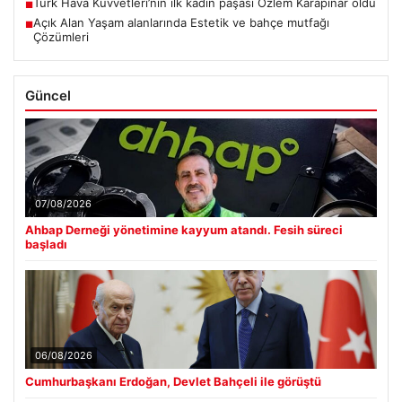
Türk Hava Kuvvetleri’nin ilk kadın paşası Özlem Karapınar oldu
■
Açık Alan Yaşam alanlarında Estetik ve bahçe mutfağı
■
Çözümleri
Güncel
07/08/2026
Ahbap Derneği yönetimine kayyum atandı. Fesih süreci
başladı
06/08/2026
Cumhurbaşkanı Erdoğan, Devlet Bahçeli ile görüştü