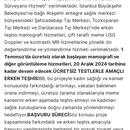
Sürveyans Hizmeti” verilmektedir. İstanbul Büyükşehir
Belediyesi'ne bağlı Ataşehir entegre sağlık merkezi
bünyesindeki Şehzadebaşı Tıp Merkezi, Tozkoparan
Tıp Merkezi ve Darülaceze Tıp Merkezi'nde erken
teşhis mamografi hizmetleri, çift taraflı meme USG
Doppler ve kontrastlı MR hizmetlerine yönelik ön
değerlendirme ve yönlendirme hizmeti verilmektedir.
1
Temmuz'da ücretsiz olarak başlayan mamografi ve
diğer görüntüleme hizmetleri, 20 Aralık 2024 tarihine
kadar devam edecek.
ÜCRETSİZ TESTLERLE AMAÇLI
ERKEN TEŞHİS
İBB, bu projeyle kadın sağlığı ve kanser
konusunda farkındalığı artırmayı, vakaları beklenen
orana indirmeyi, ücretsiz tarama olanaklarıyla meme
kanserini erken aşamada teşhis etmeyi ve kadınları
sağlık kuruluşlarına doğru zamanda yönlendirmeyi
hedefliyor.
BAŞVURU SÜRECİ
Söz konusu proje
kapsamında farkındalık ve erken teşhis amacıyla
başvuru yapılmasında herhangi bir sosyal ziyaret veya