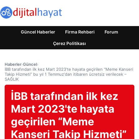
Güncel Haberler
Firma Rehberi
Forum
Çerez Politikası
Haberler
›
Güncel
›
İBB tarafından ilk kez Mart 2023'te hayata geçirilen “Meme Kanseri
Takip Hizmeti” bu yıl 1 Temmuz'dan itibaren ücretsiz verilecek –
SAĞLIK
İBB tarafından ilk kez
Mart 2023'te hayata
geçirilen “Meme
Kanseri Takip Hizmeti”