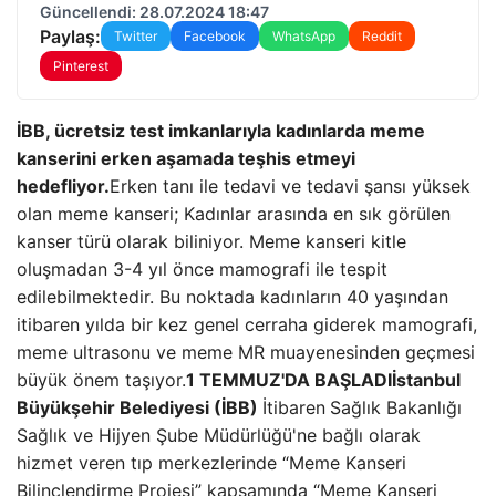
Güncellendi: 28.07.2024 18:47
Paylaş:
Twitter
Facebook
WhatsApp
Reddit
Pinterest
İBB, ücretsiz test imkanlarıyla kadınlarda meme
kanserini erken aşamada teşhis etmeyi
hedefliyor.
Erken tanı ile tedavi ve tedavi şansı yüksek
olan meme kanseri; Kadınlar arasında en sık görülen
kanser türü olarak biliniyor. Meme kanseri kitle
oluşmadan 3-4 yıl önce mamografi ile tespit
edilebilmektedir. Bu noktada kadınların 40 yaşından
itibaren yılda bir kez genel cerraha giderek mamografi,
meme ultrasonu ve meme MR muayenesinden geçmesi
büyük önem taşıyor.
1 TEMMUZ'DA BAŞLADI
İstanbul
Büyükşehir Belediyesi (İBB)
İtibaren
Sağlık Bakanlığı
Sağlık ve Hijyen Şube Müdürlüğü'ne bağlı olarak
hizmet veren tıp merkezlerinde “Meme Kanseri
Bilinçlendirme Projesi” kapsamında “Meme Kanseri