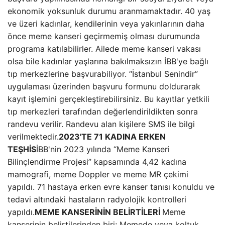
ekonomik yoksunluk durumu aranmamaktadır. 40 yaş
ve üzeri kadınlar, kendilerinin veya yakınlarının daha
önce meme kanseri geçirmemiş olması durumunda
programa katılabilirler. Ailede meme kanseri vakası
olsa bile kadınlar yaşlarına bakılmaksızın İBB'ye bağlı
tıp merkezlerine başvurabiliyor. “İstanbul Senindir”
uygulaması üzerinden başvuru formunu doldurarak
kayıt işlemini gerçekleştirebilirsiniz. Bu kayıtlar yetkili
tıp merkezleri tarafından değerlendirildikten sonra
randevu verilir. Randevu alan kişilere SMS ile bilgi
verilmektedir.
2023'TE 71 KADINA ERKEN
TEŞHİS
İBB'nin 2023 yılında “Meme Kanseri
Bilinçlendirme Projesi” kapsamında 4,42 kadına
mamografi, meme Doppler ve meme MR çekimi
yapıldı. 71 hastaya erken evre kanser tanısı konuldu ve
tedavi altındaki hastaların radyolojik kontrolleri
yapıldı.
MEME KANSERİNİN BELİRTİLERİ
Meme
kanserinin belirtilerinden biri; Memede veya koltuk