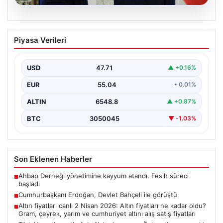
06.08.2026
Cumhurbaşkanı Erdoğan, Devlet
Piyasa Verileri
Bahçeli ile görüştü
USD
47.71
▲ +0.16%
EUR
55.04
• 0.01%
ALTIN
6548.8
▲ +0.87%
BTC
3050045
▼ -1.03%
Son Eklenen Haberler
Ahbap Derneği yönetimine kayyum atandı. Fesih süreci
■
başladı
Cumhurbaşkanı Erdoğan, Devlet Bahçeli ile görüştü
■
Altın fiyatları canlı 2 Nisan 2026: Altın fiyatları ne kadar oldu?
■
Gram, çeyrek, yarım ve cumhuriyet altını alış satış fiyatları