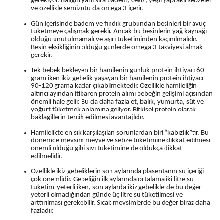
gerekiyor. Balığın yanı sıra badem, ceviz, yeşil yapraklı sebzeler
ve özellikle semizotu da omega 3 içerir.
Gün içerisinde badem ve fındık grubundan besinleri bir avuç
tüketmeye çalışmak gerekir. Ancak bu besinlerin yağ kaynağı
olduğu unutulmamalı ve aşırı tüketiminden kaçınılmalıdır.
Besin eksikliğinin olduğu günlerde omega 3 takviyesi almak
gerekir.
Tek bebek bekleyen bir hamilenin günlük protein ihtiyacı 60
gram iken ikiz gebelik yaşayan bir hamilenin protein ihtiyacı
90-120 grama kadar çıkabilmektedir. Özellikle hamileliğin
altıncı ayından itibaren protein alımı bebeğin gelişimi açısından
önemli hale gelir. Bu da daha fazla et, balık, yumurta, süt ve
yoğurt tüketmek anlamına geliyor. Bitkisel protein olarak
baklagillerin tercih edilmesi avantajlıdır.
Hamilelikte en sık karşılaşılan sorunlardan biri “kabızlık”tır. Bu
dönemde mevsim meyve ve sebze tüketimine dikkat edilmesi
önemli olduğu gibi sıvı tüketimine de oldukça dikkat
edilmelidir.
Özellikle ikiz gebeliklerin son aylarında plasentanın su içeriği
çok önemlidir. Gebeliğin ilk aylarında ortalama iki litre su
tüketimi yeterli iken, son aylarda ikiz gebeliklerde bu değer
yeterli olmadığından günde üç litre su tüketilmesi ve
arttırılması gerekebilir. Sıcak mevsimlerde bu değer biraz daha
fazladır.