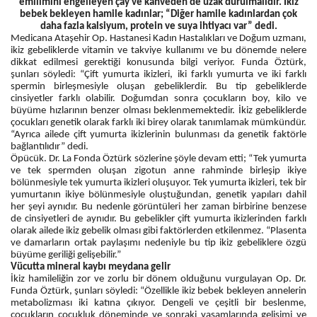
emilimini engelleyen çay ve kahveden de uzak durulmalıdır. İkiz
bebek bekleyen hamile kadınlar; “Diğer hamile kadınlardan çok
daha fazla kalsiyum, protein ve suya ihtiyacı var” dedi.
Medicana Ataşehir Op. Hastanesi Kadın Hastalıkları ve Doğum uzmanı,
ikiz gebeliklerde vitamin ve takviye kullanımı ve bu dönemde nelere
dikkat edilmesi gerektiği konusunda bilgi veriyor. Funda Öztürk,
şunları söyledi: “Çift yumurta ikizleri, iki farklı yumurta ve iki farklı
spermin birleşmesiyle oluşan gebeliklerdir. Bu tip gebeliklerde
cinsiyetler farklı olabilir. Doğumdan sonra çocukların boy, kilo ve
büyüme hızlarının benzer olması beklenmemektedir. İkiz gebeliklerde
çocukları genetik olarak farklı iki birey olarak tanımlamak mümkündür.
“Ayrıca ailede çift yumurta ikizlerinin bulunması da genetik faktörle
bağlantılıdır” dedi.
Öpücük. Dr. La Fonda Öztürk sözlerine şöyle devam etti; “Tek yumurta
ve tek spermden oluşan zigotun anne rahminde birleşip ikiye
bölünmesiyle tek yumurta ikizleri oluşuyor. Tek yumurta ikizleri, tek bir
yumurtanın ikiye bölünmesiyle oluştuğundan, genetik yapıları dahil
her şeyi aynıdır. Bu nedenle görüntüleri her zaman birbirine benzese
de cinsiyetleri de aynıdır. Bu gebelikler çift yumurta ikizlerinden farklı
olarak ailede ikiz gebelik olması gibi faktörlerden etkilenmez. “Plasenta
ve damarların ortak paylaşımı nedeniyle bu tip ikiz gebeliklere özgü
büyüme geriliği gelişebilir.”
Vücutta mineral kaybı meydana gelir
İkiz hamileliğin zor ve zorlu bir dönem olduğunu vurgulayan Op. Dr.
Funda Öztürk, şunları söyledi: “Özellikle ikiz bebek bekleyen annelerin
metabolizması iki katına çıkıyor. Dengeli ve çeşitli bir beslenme,
çocukların çocukluk döneminde ve sonraki yaşamlarında gelişimi ve