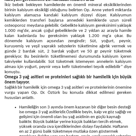
İkiz bebek bekleyen hamilelerde en önemli mineral eksikliklerinden
birinin kalsiyum eksikliği olduğunu belirten Op. Anne yeterli miktarda
kalsiyum alamazsa kandaki kalsiyum düzeyi düşer. Kalsiyumun
kemiklerden transferi başlarsa annedeki kemiklerde uzun süreli
osteoporoz meydana gelebilir. Gebelikte kalsiyum gereksinimi yaklaşık
1.000 mg'dır, ancak çoğul gebeliklerde ve 2 yıldan az arayla hamile
kalan kadınlarda bu gereksinim yaklaşık 1.200 mg'a çıkar. Bu
dönemde kalsiyum açısından zengindir; Süt, yoğurt, peynir,
kuruyemiş ve yeşil yapraklı sebzelerin tüketimine ağırlık vermek ve
günde 2 bardak süt, 2 bardak yoğurt ve 50 gr peynir tüketmek
gerekiyor. Bu besinlerin tüketilmemesi durumunda kalsiyum içeren
takviyeler kullanılabilir. Süt tüketmek istemeyen annelerin kalsiyum
alması için yoğurt, peynir veya kefir tüketmeleri teşvik edilebilir” diye
konuştu.
Omega 3 yağ asitleri ve proteinleri sağlıklı bir hamilelik için büyük
önem taşıyor.
Sağlıklı bir hamilelik için omega 3 yağ asitleri ve proteinlerinin önemine
vurgu yapan Op. Dr. Öztürk bu konuda dikkat edilmesi gereken
hususları anlattı.
Hamileliğin son 3 ayında önem kazanan bir diğer besin desteği
ise omega 3 yağ asitleridir.Özellikle beyin, kalp ve göz sağlığı ve
gelişimi için önemli olan bu yağ asidinin en güçlü kaynağı
balıktır. Büyük balıklar yerine küçük balıkları tercih etmek,
yüksek oranda cıva içerdiklerinden dolayı faydalıdır. Haftanın
en az 2 günü balık tüketmeye mutlaka özen göstermek