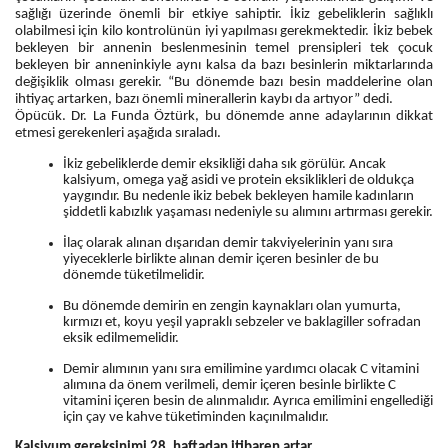
sağlığı üzerinde önemli bir etkiye sahiptir. İkiz gebeliklerin sağlıklı
olabilmesi için kilo kontrolünün iyi yapılması gerekmektedir. İkiz bebek
bekleyen bir annenin beslenmesinin temel prensipleri tek çocuk
bekleyen bir anneninkiyle aynı kalsa da bazı besinlerin miktarlarında
değişiklik olması gerekir. “Bu dönemde bazı besin maddelerine olan
ihtiyaç artarken, bazı önemli minerallerin kaybı da artıyor” dedi.
Öpücük. Dr. La Funda Öztürk, bu dönemde anne adaylarının dikkat
etmesi gerekenleri aşağıda sıraladı.
İkiz gebeliklerde demir eksikliği daha sık görülür. Ancak
kalsiyum, omega yağ asidi ve protein eksiklikleri de oldukça
yaygındır. Bu nedenle ikiz bebek bekleyen hamile kadınların
şiddetli kabızlık yaşaması nedeniyle su alımını artırması gerekir.
İlaç olarak alınan dışarıdan demir takviyelerinin yanı sıra
yiyeceklerle birlikte alınan demir içeren besinler de bu
dönemde tüketilmelidir.
Bu dönemde demirin en zengin kaynakları olan yumurta,
kırmızı et, koyu yeşil yapraklı sebzeler ve baklagiller sofradan
eksik edilmemelidir.
Demir alımının yanı sıra emilimine yardımcı olacak C vitamini
alımına da önem verilmeli, demir içeren besinle birlikte C
vitamini içeren besin de alınmalıdır. Ayrıca emilimini engellediği
için çay ve kahve tüketiminden kaçınılmalıdır.
Kalsiyum gereksinimi 28. haftadan itibaren artar