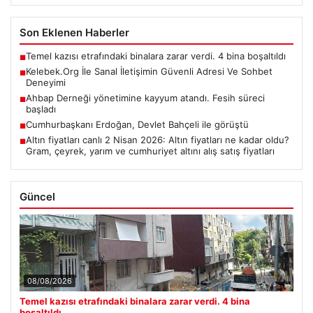
Son Eklenen Haberler
Temel kazısı etrafındaki binalara zarar verdi. 4 bina boşaltıldı
■
Kelebek.Org İle Sanal İletişimin Güvenli Adresi Ve Sohbet
■
Deneyimi
Ahbap Derneği yönetimine kayyum atandı. Fesih süreci
■
başladı
Cumhurbaşkanı Erdoğan, Devlet Bahçeli ile görüştü
■
Altın fiyatları canlı 2 Nisan 2026: Altın fiyatları ne kadar oldu?
■
Gram, çeyrek, yarım ve cumhuriyet altını alış satış fiyatları
Güncel
08/08/2026
Temel kazısı etrafındaki binalara zarar verdi. 4 bina
boşaltıldı