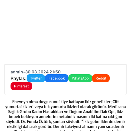
admin
•
30.03.2024 21:50
Paylaş:
Twitter
Facebook
WhatsApp
Reddit
Pinterest
Ebeveyn olma duygusunu ikiye katlayan ikiz gebelikler; Çift
yumurta ikizleri veya tek yumurta ikizleri olarak görünür. Medicana
Sağlık Grubu Kadın Hastalıkları ve Doğum Anabilim Dalı Op., ikiz
bebek bekleyen annelerin metabolizmasının iki katına çıktığını
söyledi. Dr. Funda Öztürk, şunları söyledi: “İkiz gebeliklerde demir
eksikliği daha sık görülür. Demir takviyesi almanın yanı sıra demir