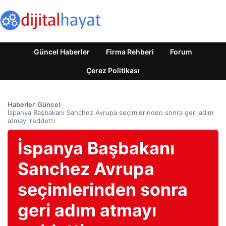
Güncel Haberler
Firma Rehberi
Forum
Çerez Politikası
Haberler
›
Güncel
›
İspanya Başbakanı Sanchez Avrupa seçimlerinden sonra geri adım
atmayı reddetti
İspanya Başbakanı
Sanchez Avrupa
seçimlerinden sonra
geri adım atmayı