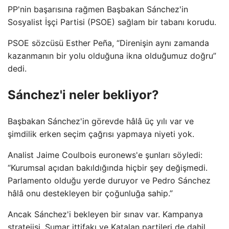
PP'nin başarısına rağmen Başbakan Sánchez'in
Sosyalist İşçi Partisi (PSOE) sağlam bir tabanı korudu.
PSOE sözcüsü Esther Peña, “Direnişin aynı zamanda
kazanmanın bir yolu olduğuna ikna olduğumuz doğru”
dedi.
Sánchez'i neler bekliyor?
Başbakan Sánchez'in görevde hâlâ üç yılı var ve
şimdilik erken seçim çağrısı yapmaya niyeti yok.
Analist Jaime Coulbois euronews'e şunları söyledi:
“Kurumsal açıdan bakıldığında hiçbir şey değişmedi.
Parlamento olduğu yerde duruyor ve Pedro Sánchez
hâlâ onu destekleyen bir çoğunluğa sahip.”
Ancak Sánchez'i bekleyen bir sınav var. Kampanya
stratejisi, Sumar ittifakı ve Katalan partileri de dahil