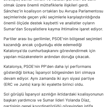
olmak üzere önemli müttefiklerle ilişkileri gerdi.
Sánchez'in koalisyon ortakları bu Avrupa Parlamentosu
seçimlerinde geçen yılki seçimlerle karşılaştırıldığında
önemli ölçüde destek kaybetti ve analistler oyların
Sumar'dan Sosyalistlere kayma ihtimaline işaret ediyor.
Partiler arası bu gerilimler, PSOE'nin bölgesel seçimleri
kazandığı ancak çoğunluğu elde edemediği
Katalonya'da cumhurbaşkanını görevlendirmek için
yapılan müzakerelerin ardından doruğa çıkacak.
Katalonya, PSOE'nin PP'den daha iyi performans
gösterdiği birkaç İspanyol bölgesinden biri olmaya
devam ediyor. Aynı zamanda iki ayrı siyasi partiye
(ERC ve Junts) karşı iki eyalette birinci oldu.
Sol görüşlü İspanyol azınlığın iktidardaki koalisyonunun
başkan yardımcısı ve Sumar lideri Yolanda Díaz,
partisinin genel koordinatörlüğü görevinden istifa