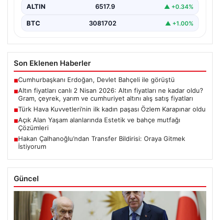
ALTIN
6517.9
▲ +0.34%
BTC
3081702
▲ +1.00%
Son Eklenen Haberler
Cumhurbaşkanı Erdoğan, Devlet Bahçeli ile görüştü
■
Altın fiyatları canlı 2 Nisan 2026: Altın fiyatları ne kadar oldu?
■
Gram, çeyrek, yarım ve cumhuriyet altını alış satış fiyatları
Türk Hava Kuvvetleri’nin ilk kadın paşası Özlem Karapınar oldu
■
Açık Alan Yaşam alanlarında Estetik ve bahçe mutfağı
■
Çözümleri
Hakan Çalhanoğlu’ndan Transfer Bildirisi: Oraya Gitmek
■
İstiyorum
Güncel