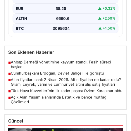
EUR
55.25
▲ +0.32%
ALTIN
6660.6
▲ +2.59%
BTC
3095604
▲ +1.50%
Son Eklenen Haberler
Ahbap Derneği yönetimine kayyum atandı. Fesih süreci
■
başladı
Cumhurbaşkanı Erdoğan, Devlet Bahçeli ile görüştü
■
Altın fiyatları canlı 2 Nisan 2026: Altın fiyatları ne kadar oldu?
■
Gram, çeyrek, yarım ve cumhuriyet altını alış satış fiyatları
Türk Hava Kuvvetleri’nin ilk kadın paşası Özlem Karapınar oldu
■
Açık Alan Yaşam alanlarında Estetik ve bahçe mutfağı
■
Çözümleri
Güncel