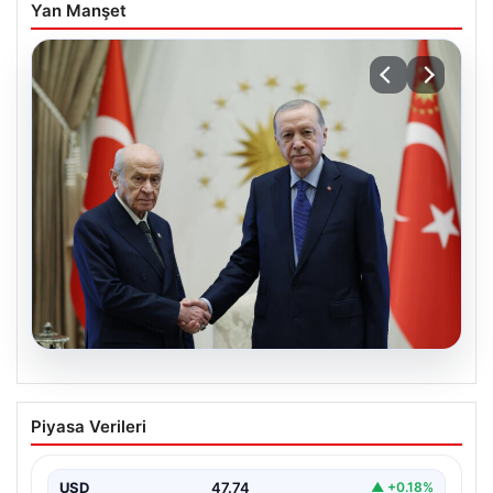
Yan Manşet
06.08.2026
Cumhurbaşkanı Erdoğan, Devlet
Piyasa Verileri
Bahçeli ile görüştü
USD
47.74
▲ +0.18%