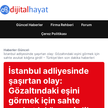
Güncel Haberler
Firma Rehberi
Forum
Çerez Politikası
Haberler
›
Güncel
›
İstanbul adliyesinde şaşırtan olay: Gözaltındaki eşini görmek için
sahte avukat kılığına girdi! – Türkiye'den son dakika haberleri
İstanbul adliyesinde
şaşırtan olay:
Gözaltındaki eşini
görmek için sahte