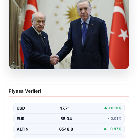
06.08.2026
Cumhurbaşkanı Erdoğan, Devlet
Piyasa Verileri
Bahçeli ile görüştü
USD
47.71
▲ +0.16%
EUR
55.04
• 0.01%
ALTIN
6548.8
▲ +0.87%