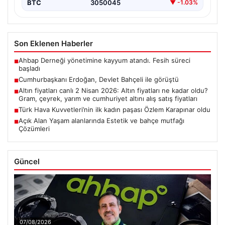
BTC
3050045
▼ -1.03%
Son Eklenen Haberler
Ahbap Derneği yönetimine kayyum atandı. Fesih süreci
■
başladı
Cumhurbaşkanı Erdoğan, Devlet Bahçeli ile görüştü
■
Altın fiyatları canlı 2 Nisan 2026: Altın fiyatları ne kadar oldu?
■
Gram, çeyrek, yarım ve cumhuriyet altını alış satış fiyatları
Türk Hava Kuvvetleri’nin ilk kadın paşası Özlem Karapınar oldu
■
Açık Alan Yaşam alanlarında Estetik ve bahçe mutfağı
■
Çözümleri
Güncel
07/08/2026