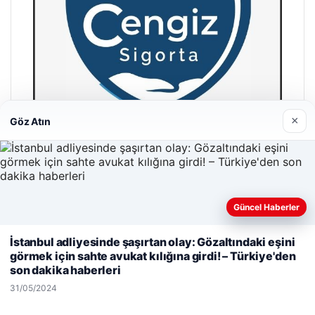
×
Göz Atın
Hastaş Beton
26/05/2026
Güncel Haberler
Web sitemizi nasıl kullandığınızı daha iyi anlayabilmek,
İstanbul adliyesinde şaşırtan olay: Gözaltındaki eşini
deneyiminizi kişiselleştirmek ve geliştirmek amacıyla çerezler
görmek için sahte avukat kılığına girdi! – Türkiye'den
kullanıyoruz.
Çerez Politikamız
son dakika haberleri
Reddet
Kabul Et
31/05/2024
© 2026 Dijital Hayat – Güncel Haberler