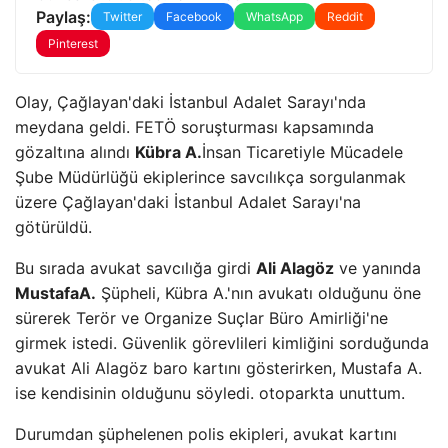
Paylaş:
Twitter
Facebook
WhatsApp
Reddit
Pinterest
Olay, Çağlayan'daki İstanbul Adalet Sarayı'nda
meydana geldi. FETÖ soruşturması kapsamında
gözaltına alındı
Kübra A.
İnsan Ticaretiyle Mücadele
Şube Müdürlüğü ekiplerince savcılıkça sorgulanmak
üzere Çağlayan'daki İstanbul Adalet Sarayı'na
götürüldü.
Bu sırada avukat savcılığa girdi
Ali Alagöz
ve yanında
MustafaA.
Şüpheli, Kübra A.'nın avukatı olduğunu öne
sürerek Terör ve Organize Suçlar Büro Amirliği'ne
girmek istedi. Güvenlik görevlileri kimliğini sorduğunda
avukat Ali Alagöz baro kartını gösterirken, Mustafa A.
ise kendisinin olduğunu söyledi. otoparkta unuttum.
Durumdan şüphelenen polis ekipleri, avukat kartını