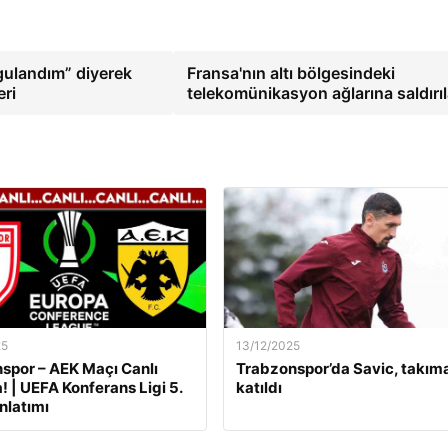
gulandım” diyerek
Fransa'nın altı bölgesindeki
eri
telekomünikasyon ağlarına saldırı
25
13/12/2025
por – AEK Maçı Canlı
Trabzonspor’da Savic, takım
! | UEFA Konferans Ligi 5.
katıldı
nlatımı