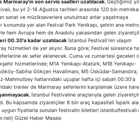
e Marmaray'ın son servis saatleri uzatılacak.
Geçtiğimiz yı
ivali, bu yıl 2-18 Ağustos tarihleri ​​arasında 120 bin metreka
ndan sanat ve müzikseverlere unutulmaz anlar yaşatmaya
bir konumda yer alan Festval Park Yenikapı, şehrin ana metr
iyle hem Avrupa hem de Anadolu yakasından gelen ziyaretçi
eri 00.30'a kadar uzatılacak
İstanbul Festivali'nin ulaşım
 hizmetleri de yer alıyor. Buna göre; Festival süresince ha
erlerine ek sefer eklenecek. Cuma ve cumartesi geceleri i
kşehir hizmetlerinde; M1A Yenikapı-Atatürk, M1B Yenikapı-
Kadıköy-Sabiha Gökçen Havalimanı, M5 Üsküdar-Samandıra
ız-Mahmutbey hatlarındaki uçuşlar hafta içi sabah 00:30'a
ndaki trenler de Marmaray seferlerini karşılamak üzere har
yaşanmayacak.
İstanbul Festivaline araçlarıyla gelen ziyaretçil
. Bu kapsamda ziyaretçiler 8 bin araç kapasiteli İspark ala
ygun fiyatlarla sunulan festivalin biletleri istanbulfestival
er.net) Güzel Haber Masası