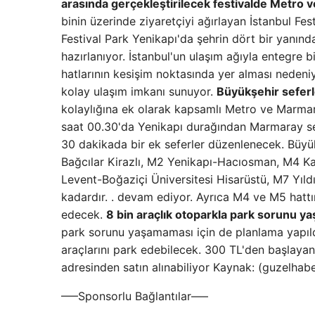
arasında gerçekleştirilecek festivalde Metro v
binin üzerinde ziyaretçiyi ağırlayan İstanbul Fest
Festival Park Yenikapı'da şehrin dört bir yanı
hazırlanıyor. İstanbul'un ulaşım ağıyla entegre 
hatlarının kesişim noktasında yer alması neden
kolay ulaşım imkanı sunuyor.
Büyükşehir seferl
kolaylığına ek olarak kapsamlı Metro ve Marmaray
saat 00.30'da Yenikapı durağından Marmaray sef
30 dakikada bir ek seferler düzenlenecek. Büyü
Bağcılar Kirazlı, M2 Yenikapı-Hacıosman, M4 
Levent-Boğaziçi Üniversitesi Hisarüstü, M7 Yıld
kadardır. . devam ediyor. Ayrıca M4 ve M5 hattı
edecek.
8 bin araçlık otoparkla park sorunu 
park sorunu yaşamaması için de planlama yapıldı
araçlarını park edebilecek. 300 TL'den başlayan u
adresinden satın alınabiliyor Kaynak: (guzelhab
—–Sponsorlu Bağlantılar—–