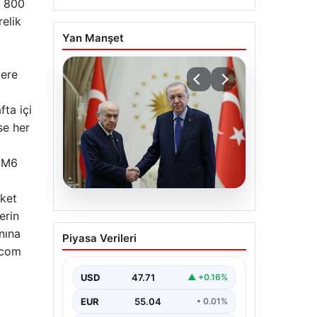
l 800
relik
Yan Manşet
o
lere
fta içi
se her
, M6
eket
06.08.2026
erin
Cumhurbaşkanı
nına
Piyasa Verileri
Erdoğan, Devlet Bahçeli
i.com
ile görüştü
USD
47.71
▲ +0.16%
EUR
55.04
• 0.01%