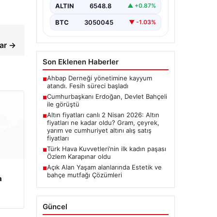
ALTIN
6548.8
▲ +0.87%
BTC
3050045
▼ -1.03%
lar →
Son Eklenen Haberler
Ahbap Derneği yönetimine kayyum
■
atandı. Fesih süreci başladı
Cumhurbaşkanı Erdoğan, Devlet Bahçeli
■
ile görüştü
Altın fiyatları canlı 2 Nisan 2026: Altın
■
fiyatları ne kadar oldu? Gram, çeyrek,
yarım ve cumhuriyet altını alış satış
fiyatları
Türk Hava Kuvvetleri’nin ilk kadın paşası
■
Özlem Karapınar oldu
Açık Alan Yaşam alanlarında Estetik ve
■
bahçe mutfağı Çözümleri
a
Güncel