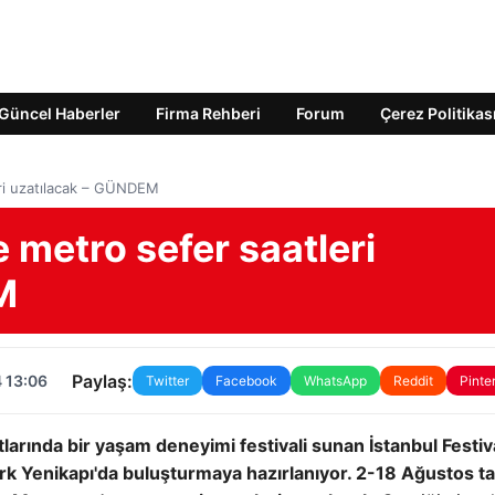
Güncel Haberler
Firma Rehberi
Forum
Çerez Politikas
eri uzatılacak – GÜNDEM
e metro sefer saatleri
M
Paylaş:
 13:06
Twitter
Facebook
WhatsApp
Reddit
Pinte
arında bir yaşam deneyimi festivali sunan İstanbul Festiva
rk Yenikapı'da buluşturmaya hazırlanıyor. 2-18 Ağustos tarih