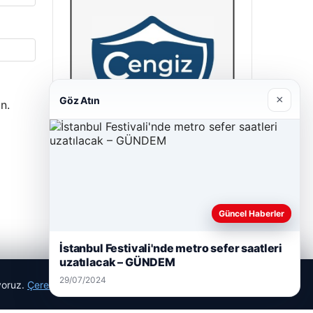
×
Göz Atın
n.
Cengiz Sigorta
23/06/2026
Güncel Haberler
İstanbul Festivali'nde metro sefer saatleri
uzatılacak – GÜNDEM
29/07/2024
ıyoruz.
Çerez Politikamız
Reddet
Kabul Et