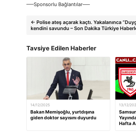
—–Sponsorlu Bağlantılar—–
← Polise ateş açarak kaçtı. Yakalanınca “Duy
kendini savundu – Son Dakika Türkiye Haberl
Tavsiye Edilen Haberler
14/12/2025
13/12/20
Bakan Memişoğlu, yurtdışına
Samsuns
giden doktor sayısını duyurdu
Yayında
Hafta A