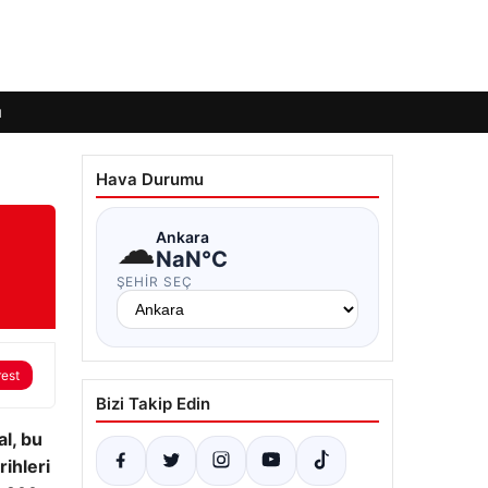
ı
Hava Durumu
☁
Ankara
NaN°C
ŞEHIR SEÇ
rest
Bizi Takip Edin
l, bu
leri ​​