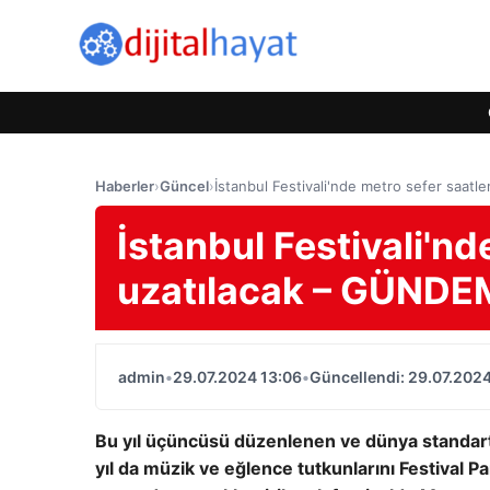
Haberler
›
Güncel
›
İstanbul Festivali'nde metro sefer saatl
İstanbul Festivali'nd
uzatılacak – GÜNDE
admin
•
29.07.2024 13:06
•
Güncellendi: 29.07.2024
Bu yıl üçüncüsü düzenlenen ve dünya standartl
yıl da müzik ve eğlence tutkunlarını Festival Pa