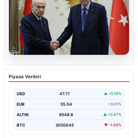
06.08.2026
Cumhurbaşkanı Erdoğan, Devlet
Piyasa Verileri
Bahçeli ile görüştü
USD
47.71
▲ +0.16%
EUR
55.04
• 0.01%
ALTIN
6548.8
▲ +0.87%
BTC
3050045
▼ -1.03%