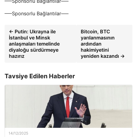
—–Sponsorlu Bağlantılar—–
—–Sponsorlu Bağlantılar—–
← Putin: Ukrayna ile
Bitcoin, BTC
İstanbul ve Minsk
yarılanmasının
anlaşmaları temelinde
ardından
diyaloğu sürdürmeye
hakimiyetini
hazırız
yeniden kazandı →
Tavsiye Edilen Haberler
14/12/2025