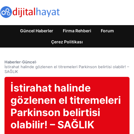
Güncel Haberler
Firma Rehberi
Forum
Çerez Politikası
Haberler
›
Güncel
›
İstirahat halinde gözlenen el titremeleri Parkinson belirtisi olabilir! –
SAĞLIK
İstirahat halinde
gözlenen el titremeleri
Parkinson belirtisi
olabilir! – SAĞLIK