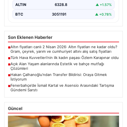
ALTIN
6328.8
▲ +1.57%
BTC
3051191
▲ +0.78%
Son Eklenen Haberler
Altın fiyatları canlı 2 Nisan 2026: Altın fiyatları ne kadar oldu?
■
Gram, çeyrek, yarım ve cumhuriyet altını alış satış fiyatları
Türk Hava Kuvvetleri’nin ilk kadın paşası Özlem Karapınar oldu
■
Açık Alan Yaşam alanlarında Estetik ve bahçe mutfağı
■
Çözümleri
Hakan Çalhanoğlu’ndan Transfer Bildirisi: Oraya Gitmek
■
İstiyorum
Fenerbahçe’de İsmail Kartal ve Asensio Arasındaki Tartışma
■
Gündemi Sarstı
Güncel