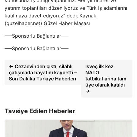
konusunda iş birliği yapabiliriz. Her yıl ticaret ve
yatırım toplantıları düzenliyoruz ve Türk iş adamlarını
katılmaya davet ediyoruz” dedi. Kaynak:
(guzelhaber.net) Güzel Haber Masası
—–Sponsorlu Bağlantılar—–
—–Sponsorlu Bağlantılar—–
← Cezaevinden çıktı, silahlı
İsveç ilk kez
çatışmada hayatını kaybetti –
NATO
Son Dakika Türkiye Haberleri
tatbikatlarına tam
üye olarak katıldı
→
Tavsiye Edilen Haberler