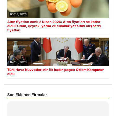
05/08/2026
Altın fiyatları canlı 2 Nisan 2026: Altın fiyatları ne kadar
oldu? Gram, çeyrek, yarım ve cumhuriyet altını alış satış
fiyatları
04/08/2026
Türk Hava Kuvvetleri’nin ilk kadın paşası Özlem Karapınar
oldu
Son Eklenen Firmalar