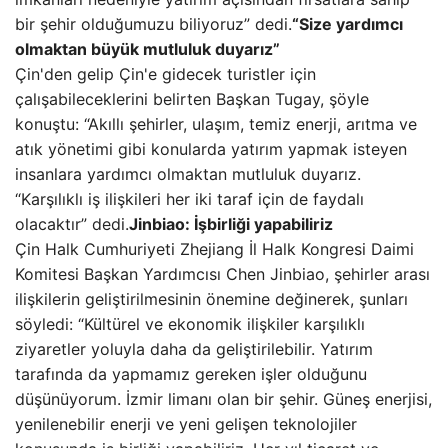
bir şehir olduğumuzu biliyoruz” dedi.
“Size yardımcı
olmaktan büyük mutluluk duyarız”
Çin'den gelip Çin'e gidecek turistler için
çalışabileceklerini belirten Başkan Tugay, şöyle
konuştu: “Akıllı şehirler, ulaşım, temiz enerji, arıtma ve
atık yönetimi gibi konularda yatırım yapmak isteyen
insanlara yardımcı olmaktan mutluluk duyarız.
“Karşılıklı iş ilişkileri her iki taraf için de faydalı
olacaktır” dedi.
Jinbiao: İşbirliği yapabiliriz
Çin Halk Cumhuriyeti Zhejiang İl Halk Kongresi Daimi
Komitesi Başkan Yardımcısı Chen Jinbiao, şehirler arası
ilişkilerin geliştirilmesinin önemine değinerek, şunları
söyledi: “Kültürel ve ekonomik ilişkiler karşılıklı
ziyaretler yoluyla daha da geliştirilebilir. Yatırım
tarafında da yapmamız gereken işler olduğunu
düşünüyorum. İzmir limanı olan bir şehir. Güneş enerjisi,
yenilenebilir enerji ve yeni gelişen teknolojiler