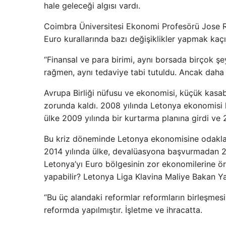
hale geleceği algısı vardı.
Coimbra Üniversitesi Ekonomi Profesörü Jose Re
Euro kurallarında bazı değişiklikler yapmak kaçı
“Finansal ve para birimi, aynı borsada birçok ş
rağmen, aynı tedaviye tabi tutuldu. Ancak daha 
Avrupa Birliği nüfusu ve ekonomisi, küçük kasab
zorunda kaldı. 2008 yılında Letonya ekonomisi h
ülke 2009 yılında bir kurtarma planına girdi ve
Bu kriz döneminde Letonya ekonomisine odaklanm
2014 yılında ülke, devalüasyona başvurmadan 20
Letonya’yı Euro bölgesinin zor ekonomilerine ör
yapabilir? Letonya Liga Klavina Maliye Bakan Yar
“Bu üç alandaki reformlar reformların birleşmesi
reformda yapılmıştır. İşletme ve ihracatta.