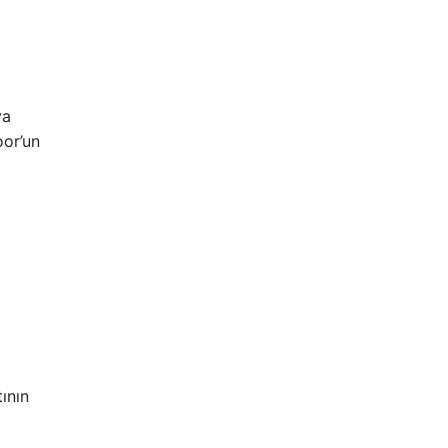
ya
oor’un
ının