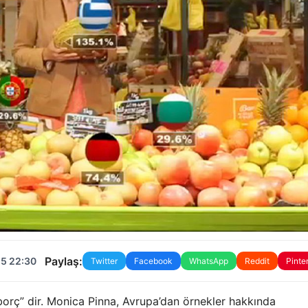
Paylaş:
25 22:30
Twitter
Facebook
WhatsApp
Reddit
Pinte
orç” dir. Monica Pinna, Avrupa’dan örnekler hakkında