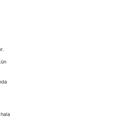
r.
kün
ında
 hala