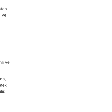
aten
z ve
mli ve
mda,
rmek
lir.