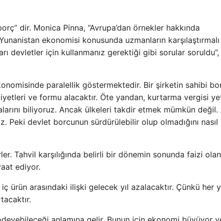
rç” dir. Monica Pinna, “Avrupa’dan örnekler hakkında
e Yunanistan ekonomisi konusunda uzmanların karşılaştırmalı
arı devletler için kullanmanız gerektiği gibi sorular soruldu”,
omisinde paralellik göstermektedir. Bir şirketin sahibi bo
iyetleri ve formu alacaktır. Öte yandan, kurtarma vergisi yet
rını biliyoruz. Ancak ülkeleri takdir etmek mümkün değil. 
. Peki devlet borcunun sürdürülebilir olup olmadığını nasıl
ler. Tahvil karşılığında belirli bir dönemin sonunda faizi olan
aat ediyor.
 iç ürün arasındaki ilişki gelecek yıl azalacaktır. Çünkü her yı
tacaktır.
r ödeyebileceği anlamına gelir. Bunun için ekonomi büyüyor v