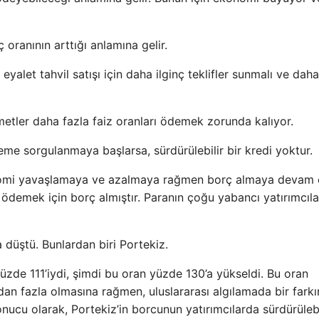
oranının arttığı anlamına gelir.
yalet tahvil satışı için daha ilginç teklifler sunmalı ve daha
etler daha fazla faiz oranları ödemek zorunda kalıyor.
deme sorgulanmaya başlarsa, sürdürülebilir bir kredi yoktur.
nomi yavaşlamaya ve azalmaya rağmen borç almaya devam e
 ödemek için borç almıştır. Paranın çoğu yabancı yatırımcılar
 düştü. Bunlardan biri Portekiz.
üzde 111’iydi, şimdi bu oran yüzde 130’a yükseldi. Bu oran
ından fazla olmasına rağmen, uluslararası algılamada bir farkı
nucu olarak, Portekiz’in borcunun yatırımcılarda sürdürülebi