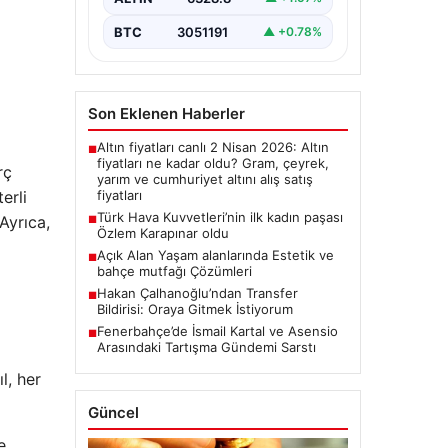
BTC
3051191
▲ +0.78%
Son Eklenen Haberler
Altın fiyatları canlı 2 Nisan 2026: Altın
■
fiyatları ne kadar oldu? Gram, çeyrek,
rç
yarım ve cumhuriyet altını alış satış
fiyatları
erli
Türk Hava Kuvvetleri’nin ilk kadın paşası
Ayrıca,
■
Özlem Karapınar oldu
Açık Alan Yaşam alanlarında Estetik ve
■
bahçe mutfağı Çözümleri
Hakan Çalhanoğlu’ndan Transfer
■
Bildirisi: Oraya Gitmek İstiyorum
Fenerbahçe’de İsmail Kartal ve Asensio
■
Arasındaki Tartışma Gündemi Sarstı
l, her
Güncel
e