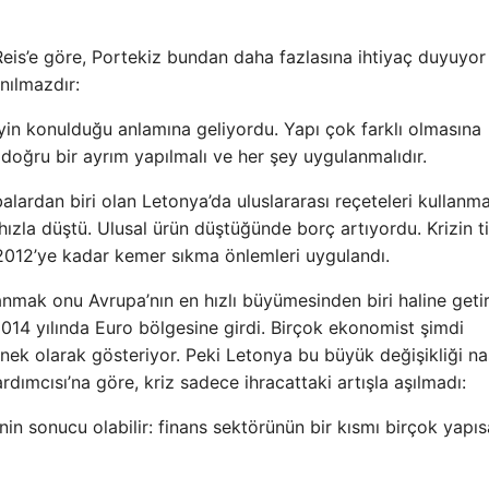
is’e göre, Portekiz bundan daha fazlasına ihtiyaç duyuyor
nılmazdır:
eyin konulduğu anlamına geliyordu. Yapı çok farklı olmasına
doğru bir ayrım yapılmalı ve her şey uygulanmalıdır.
alardan biri olan Letonya’da uluslararası reçeteleri kullanm
ızla düştü. Ulusal ürün düştüğünde borç artıyordu. Krizin ti
 2012’ye kadar kemer sıkma önlemleri uygulandı.
ak onu Avrupa’nın en hızlı büyümesinden biri haline getir
14 yılında Euro bölgesine girdi. Birçok ekonomist şimdi
nek olarak gösteriyor. Peki Letonya bu büyük değişikliği nas
dımcısı’na göre, kriz sadece ihracattaki artışla aşılmadı:
nin sonucu olabilir: finans sektörünün bir kısmı birçok yapıs