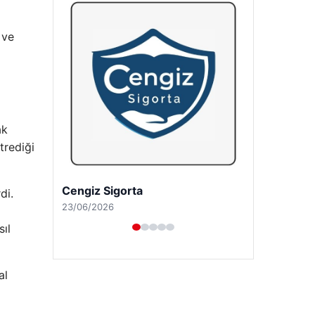
 ve
ak
trediği
Hastaş Beton
di.
26/05/2026
ıl
al