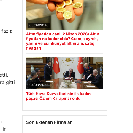
05/08/2026
 fazla
Altın fiyatları canlı 2 Nisan 2026: Altın
fiyatları ne kadar oldu? Gram, çeyrek,
yarım ve cumhuriyet altını alış satış
fiyatları
tti.
a gitti
04/08/2026
Türk Hava Kuvvetleri’nin ilk kadın
paşası Özlem Karapınar oldu
n
Son Eklenen Firmalar
lir