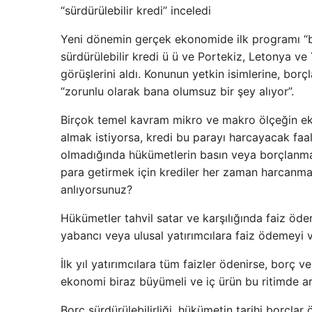
“sürdürülebilir kredi” inceledi
Yeni dönemin gerçek ekonomide ilk programı “bo
sürdürülebilir kredi ü ü ve Portekiz, Letonya v
görüşlerini aldı. Konunun yetkin isimlerine, borçl
“zorunlu olarak bana olumsuz bir şey alıyor”.
Birçok temel kavram mikro ve makro ölçeğin ekon
almak istiyorsa, kredi bu parayı harcayacak faal
olmadığında hükümetlerin basın veya borçlanmala
para getirmek için krediler her zaman harcanmaz
anlıyorsunuz?
Hükümetler tahvil satar ve karşılığında faiz öder
yabancı veya ulusal yatırımcılara faiz ödemeyi v
İlk yıl yatırımcılara tüm faizler ödenirse, borç ve
ekonomi biraz büyümeli ve iç ürün bu ritimde ar
Borç sürdürülebilirliği, hükümetin tarihi borçla