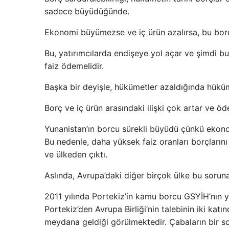
sadece büyüdüğünde.
Ekonomi büyümezse ve iç ürün azalırsa, bu borç 
Bu, yatırımcılarda endişeye yol açar ve şimdi bu e
faiz ödemelidir.
Başka bir deyişle, hükümetler azaldığında hüküm
Borç ve iç ürün arasındaki ilişki çok artar ve ö
Yunanistan’ın borcu sürekli büyüdü çünkü eko
Bu nedenle, daha yüksek faiz oranları borçlarını
ve ülkeden çıktı.
Aslında, Avrupa’daki diğer birçok ülke bu soruna
2011 yılında Portekiz’in kamu borcu GSYİH’nın y
Portekiz’den Avrupa Birliği’nin talebinin iki kat
meydana geldiği görülmektedir. Çabaların bir so