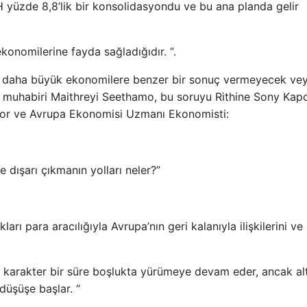
H yüzde 8,8’lik bir konsolidasyondu ve bu ana planda gelir
ekonomilerine fayda sağladığıdır. “.
çok daha büyük ekonomilere benzer bir sonuç vermeyecek ve
s muhabiri Maithreyi Seethamo, bu soruyu Rithine Sony Kap
oor ve Avrupa Ekonomisi Uzmanı Ekonomisti:
 dışarı çıkmanın yolları neler?”
arı para aracılığıyla Avrupa’nın geri kalanıyla ilişkilerini ve
len karakter bir süre boşlukta yürümeye devam eder, ancak alt
düşüşe başlar. “