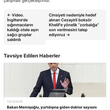
çalışması gerçekleştirildi.
← Video.
Cinsiyeti nedeniyle hedef
İngiltere'de
alınan Cezayirli boksör
sığınmacıların
Khelif'e yönelik “zorbalığa”
kaldığı otele aşırı
son verilmesini talep
sağcı gruplar
ediyoruz →
saldırdı
Tavsiye Edilen Haberler
14/12/2025
Bakan Memişoğlu, yurtdışına giden doktor sayısını