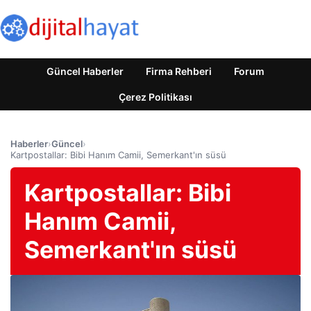
Güncel Haberler
Firma Rehberi
Forum
Çerez Politikası
Haberler
›
Güncel
›
Kartpostallar: Bibi Hanım Camii, Semerkant'ın süsü
Kartpostallar: Bibi
Hanım Camii,
Semerkant'ın süsü