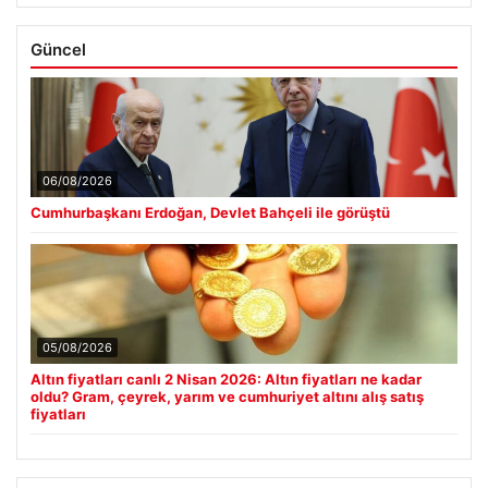
Güncel
06/08/2026
Cumhurbaşkanı Erdoğan, Devlet Bahçeli ile görüştü
05/08/2026
Altın fiyatları canlı 2 Nisan 2026: Altın fiyatları ne kadar
oldu? Gram, çeyrek, yarım ve cumhuriyet altını alış satış
fiyatları