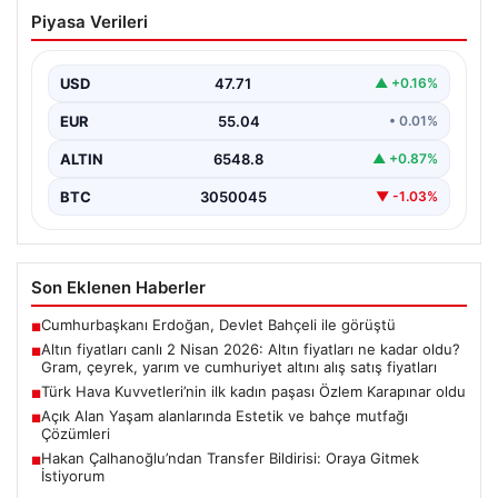
Altın fiyatları canlı 2 Nisan 2026: Altın
Piyasa Verileri
fiyatları ne kadar oldu? Gram, çeyrek,
yarım ve cumhuriyet altını alış satış
fiyatları
USD
47.71
▲ +0.16%
EUR
55.04
• 0.01%
ALTIN
6548.8
▲ +0.87%
BTC
3050045
▼ -1.03%
Son Eklenen Haberler
Cumhurbaşkanı Erdoğan, Devlet Bahçeli ile görüştü
■
Altın fiyatları canlı 2 Nisan 2026: Altın fiyatları ne kadar oldu?
■
Gram, çeyrek, yarım ve cumhuriyet altını alış satış fiyatları
Türk Hava Kuvvetleri’nin ilk kadın paşası Özlem Karapınar oldu
■
Açık Alan Yaşam alanlarında Estetik ve bahçe mutfağı
■
Çözümleri
Hakan Çalhanoğlu’ndan Transfer Bildirisi: Oraya Gitmek
■
İstiyorum