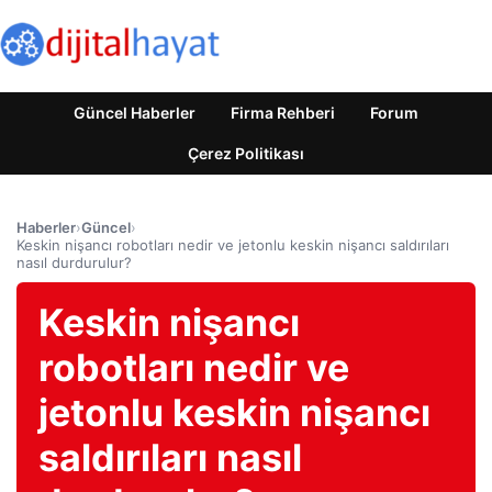
Güncel Haberler
Firma Rehberi
Forum
Çerez Politikası
Haberler
›
Güncel
›
Keskin nişancı robotları nedir ve jetonlu keskin nişancı saldırıları
nasıl durdurulur?
Keskin nişancı
robotları nedir ve
jetonlu keskin nişancı
saldırıları nasıl