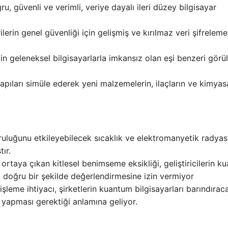
u, güvenli ve verimli, veriye dayalı ileri düzey bilgisayar
ilerin genel güvenliği için gelişmiş ve kırılmaz veri şifreleme
in geleneksel bilgisayarlarla imkansız olan eşi benzeri gör
ıları simüle ederek yeni malzemelerin, ilaçların ve kimyasa
ruluğunu etkileyebilecek sıcaklık ve elektromanyetik radya
ır.
ortaya çıkan kitlesel benimseme eksikliği, geliştiricilerin k
ğini doğru bir şekilde değerlendirmesine izin vermiyor
işleme ihtiyacı, şirketlerin kuantum bilgisayarları barındırac
 yapması gerektiği anlamına geliyor.