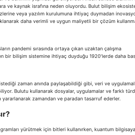
ara ve kaynak israfına neden oluyordu. Bulut bilişim ekosist
kezlerine veya yazılım kurulumuna ihtiyaç duymadan inovasy
lanarak daha verimli ve uygun maliyetli bir çözüm kullanm
uşların pandemi sırasında ortaya çıkan uzaktan çalışma
en bir bilişim sistemine ihtiyaç duyduğu 1920'lerde daha ba
 istediği zaman anında paylaşabildiği gibi, veri ve uygulamal
liyor. Bulutu kullanarak dosyalar, uygulamalar ve farklı türd
an yararlanarak zamandan ve paradan tasarruf ederler.
ır?
rogramları yürütmek için bitleri kullanırken, kuantum bilgisaya