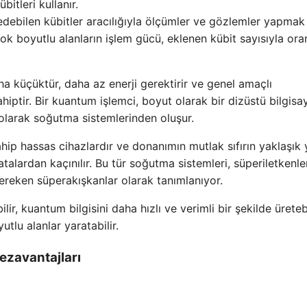
itleri kullanır.
 edebilen kübitler aracılığıyla ölçümler ve gözlemler yapmak 
çok boyutlu alanların işlem gücü, eklenen kübit sayısıyla oran
a küçüktür, daha az enerji gerektirir ve genel amaçlı
iptir. Bir kuantum işlemci, boyut olarak bir dizüstü bilgisa
olarak soğutma sistemlerinden oluşur.
ahip hassas cihazlardır ve donanımın mutlak sıfırın yaklaşık
atalardan kaçınılır. Bu tür soğutma sistemleri, süperiletkenle
ereken süperakışkanlar olarak tanımlanıyor.
r, kuantum bilgisini daha hızlı ve verimli bir şekilde üretebi
tlu alanlar yaratabilir.
ezavantajları