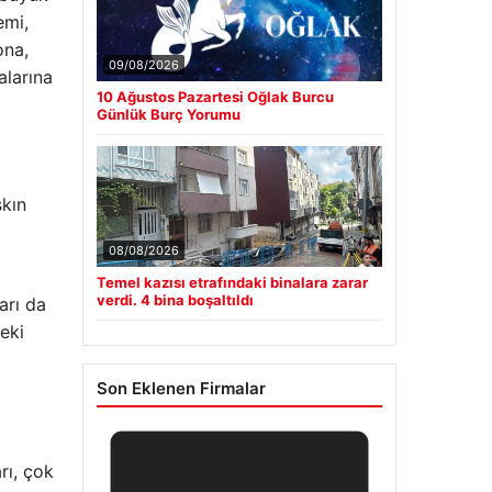
emi,
ona,
09/08/2026
alarına
10 Ağustos Pazartesi Oğlak Burcu
Günlük Burç Yorumu
skın
08/08/2026
Temel kazısı etrafındaki binalara zarar
verdi. 4 bina boşaltıldı
arı da
eki
Son Eklenen Firmalar
rı, çok