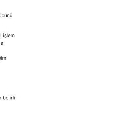
gücünü
i işlem
ma
şimi
belirli