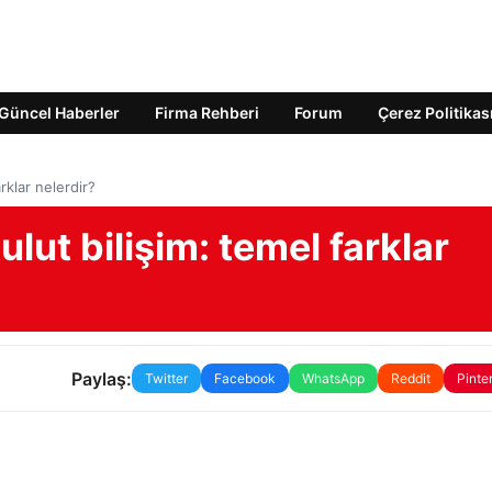
Güncel Haberler
Firma Rehberi
Forum
Çerez Politikas
rklar nelerdir?
lut bilişim: temel farklar
Paylaş:
Twitter
Facebook
WhatsApp
Reddit
Pinte