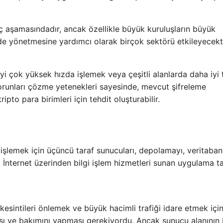
​aşamasındadır, ancak özellikle büyük kuruluşların büyük
ilde yönetmesine yardımcı olarak birçok sektörü etkileyecekti
yi çok yüksek hızda işlemek veya çeşitli alanlarda daha iyi
runları çözme yetenekleri sayesinde, mevcut şifreleme
ipto para birimleri için tehdit oluşturabilir.
 işlemek için üçüncü taraf sunucuları, depolamayı, veritabanl
rak İnternet üzerinden bilgi işlem hizmetleri sunan uygulama t
e kesintileri önlemek ve büyük hacimli trafiği idare etmek içi
ması ve bakımını yapması gerekiyordu. Ancak sunucu alanının