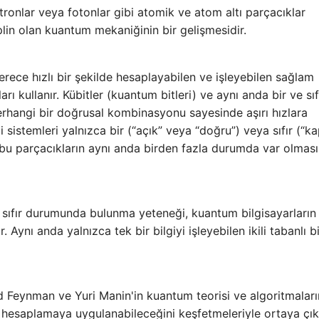
tronlar veya fotonlar gibi atomik ve atom altı parçacıklar
plin olan kuantum mekaniğinin bir gelişmesidir.
erece hızlı bir şekilde hesaplayabilen ve işleyebilen sağlam
ı kullanır. Kübitler (kuantum bitleri) ve aynı anda bir ve sıf
erhangi bir doğrusal kombinasyonu sayesinde aşırı hızlara
li sistemleri yalnızca bir (“açık” veya “doğru”) veya sıfır (“ka
r bu parçacıkların aynı anda birden fazla durumda var olmas
e sıfır durumunda bulunma yeteneği, kuantum bilgisayarları
Aynı anda yalnızca tek bir bilgiyi işleyebilen ikili tabanlı bi
 Feynman ve Yuri Manin'in kuantum teorisi ve algoritmaları
a hesaplamaya uygulanabileceğini keşfetmeleriyle ortaya çıkt