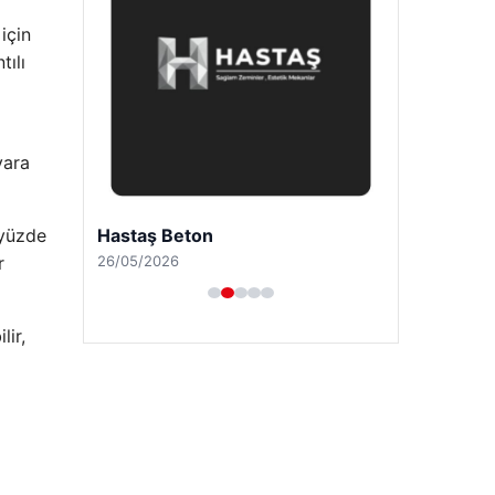
için
tılı
yara
Hastaş Beton
 yüzde
26/05/2026
r
lir,