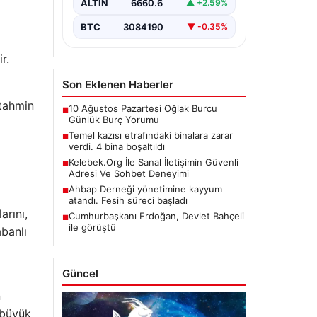
ALTIN
6660.6
▲ +2.59%
BTC
3084190
▼ -0.35%
r.
Son Eklenen Haberler
 tahmin
10 Ağustos Pazartesi Oğlak Burcu
■
Günlük Burç Yorumu
Temel kazısı etrafındaki binalara zarar
■
verdi. 4 bina boşaltıldı
Kelebek.Org İle Sanal İletişimin Güvenli
■
Adresi Ve Sohbet Deneyimi
Ahbap Derneği yönetimine kayyum
■
atandı. Fesih süreci başladı
arını,
Cumhurbaşkanı Erdoğan, Devlet Bahçeli
■
ile görüştü
abanlı
Güncel
n
 büyük