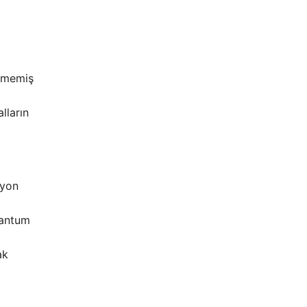
ülmemiş
lların
syon
uantum
ak