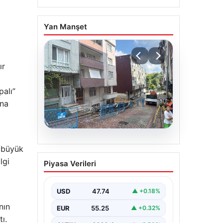
Yan Manşet
ır
palı”
ına
08.08.2026
n büyük
Temel kazısı etrafındaki
lgi
Piyasa Verileri
binalara zarar verdi. 4
bina boşaltıldı
USD
47.74
▲ +0.18%
nın
EUR
55.25
▲ +0.32%
ı.