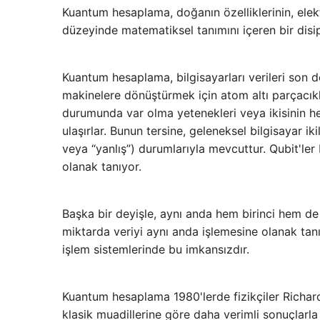
Kuantum hesaplama, doğanın özelliklerinin, elek
düzeyinde matematiksel tanımını içeren bir disi
Kuantum hesaplama, bilgisayarları verileri son d
makinelere dönüştürmek için atom altı parçacıklar
durumunda var olma yetenekleri veya ikisinin h
ulaşırlar. Bunun tersine, geleneksel bilgisayar iki
veya “yanlış”) durumlarıyla mevcuttur. Qubit'le
olanak tanıyor.
Başka bir deyişle, aynı anda hem birinci hem d
miktarda veriyi aynı anda işlemesine olanak tanır. 
işlem sistemlerinde bu imkansızdır.
Kuantum hesaplama 1980'lerde fizikçiler Richard
klasik muadillerine göre daha verimli sonuçlarl