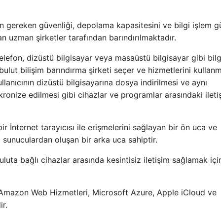
çin gereken güvenliği, depolama kapasitesini ve bilgi işlem 
 uzman şirketler tarafından barındırılmaktadır.
telefon, dizüstü bilgisayar veya masaüstü bilgisayar gibi bilg
ir bulut bilişim barındırma şirketi seçer ve hizmetlerini kullan
ullanıcının dizüstü bilgisayarına dosya indirilmesi ve aynı
ronize edilmesi gibi cihazlar ve programlar arasındaki ileti
bir İnternet tarayıcısı ile erişmelerini sağlayan bir ön uca ve
i sunuculardan oluşan bir arka uca sahiptir.
uta bağlı cihazlar arasında kesintisiz iletişim sağlamak için 
ı Amazon Web Hizmetleri, Microsoft Azure, Apple iCloud ve
ir.