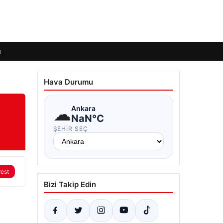
ı
Hava Durumu
☁
Ankara
NaN°C
ŞEHIR SEÇ
rest
Bizi Takip Edin