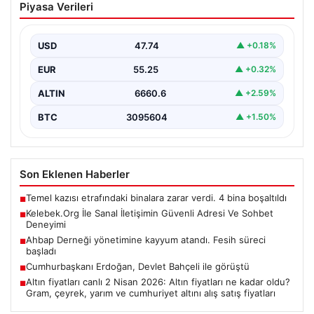
Piyasa Verileri
Adresi Ve Sohbet Deneyimi
Dijital çağında bireylerin güvenli bir şekilde irtibat
sağlaması kritik bir önem taşımaktadır. Güncel olarak…
USD
47.74
▲ +0.18%
EUR
55.25
▲ +0.32%
ALTIN
6660.6
▲ +2.59%
BTC
3095604
▲ +1.50%
Son Eklenen Haberler
Temel kazısı etrafındaki binalara zarar verdi. 4 bina boşaltıldı
■
Kelebek.Org İle Sanal İletişimin Güvenli Adresi Ve Sohbet
■
Deneyimi
Ahbap Derneği yönetimine kayyum atandı. Fesih süreci
■
başladı
Cumhurbaşkanı Erdoğan, Devlet Bahçeli ile görüştü
■
Altın fiyatları canlı 2 Nisan 2026: Altın fiyatları ne kadar oldu?
■
Gram, çeyrek, yarım ve cumhuriyet altını alış satış fiyatları