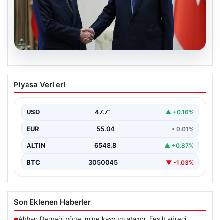
06.08.2026
Cumhurbaşkanı Erdoğan, Devlet
Piyasa Verileri
Bahçeli ile görüştü
USD
47.71
▲ +0.16%
EUR
55.04
• 0.01%
ALTIN
6548.8
▲ +0.87%
BTC
3050045
▼ -1.03%
Son Eklenen Haberler
Ahbap Derneği yönetimine kayyum atandı. Fesih süreci
■