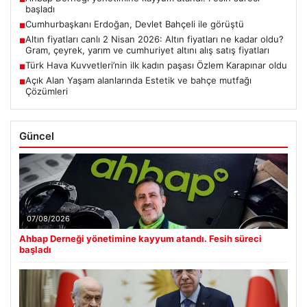
başladı
Cumhurbaşkanı Erdoğan, Devlet Bahçeli ile görüştü
■
Altın fiyatları canlı 2 Nisan 2026: Altın fiyatları ne kadar oldu?
■
Gram, çeyrek, yarım ve cumhuriyet altını alış satış fiyatları
Türk Hava Kuvvetleri’nin ilk kadın paşası Özlem Karapınar oldu
■
Açık Alan Yaşam alanlarında Estetik ve bahçe mutfağı
■
Çözümleri
Güncel
07/08/2026
Ahbap Derneği yönetimine kayyum atandı. Fesih süreci
başladı