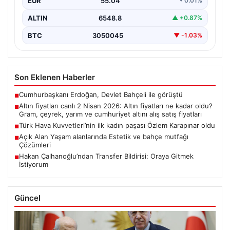
EUR
55.04
• 0.01%
ALTIN
6548.8
▲ +0.87%
BTC
3050045
▼ -1.03%
Son Eklenen Haberler
Cumhurbaşkanı Erdoğan, Devlet Bahçeli ile görüştü
■
Altın fiyatları canlı 2 Nisan 2026: Altın fiyatları ne kadar oldu?
■
Gram, çeyrek, yarım ve cumhuriyet altını alış satış fiyatları
Türk Hava Kuvvetleri’nin ilk kadın paşası Özlem Karapınar oldu
■
Açık Alan Yaşam alanlarında Estetik ve bahçe mutfağı
■
Çözümleri
Hakan Çalhanoğlu’ndan Transfer Bildirisi: Oraya Gitmek
■
İstiyorum
Güncel