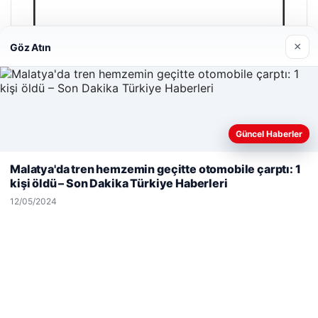
×
Göz Atın
Güncel Haberler
Web sitemizi nasıl kullandığınızı daha iyi anlayabilmek,
deneyiminizi kişiselleştirmek ve geliştirmek amacıyla çerezler
Malatya'da tren hemzemin geçitte otomobile çarptı: 1
kullanıyoruz.
Çerez Politikamız
kişi öldü – Son Dakika Türkiye Haberleri
Reddet
Kabul Et
12/05/2024
Magusa Night Club
01/05/2026