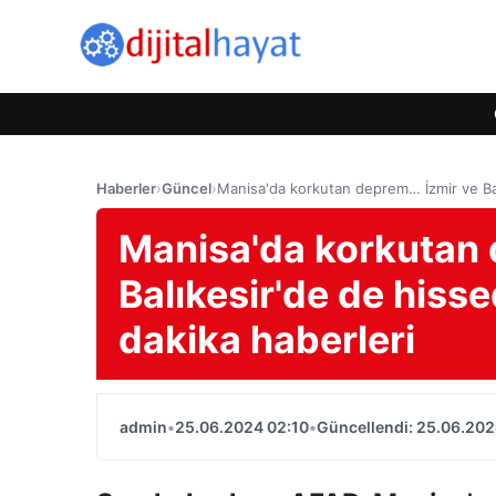
Haberler
›
Güncel
›
Manisa'da korkutan deprem… İzmir ve Balı
Manisa'da korkutan 
Balıkesir'de de hisse
dakika haberleri
admin
•
25.06.2024 02:10
•
Güncellendi: 25.06.202