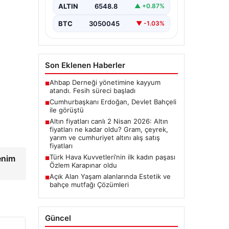
ALTIN
6548.8
▲ +0.87%
BTC
3050045
▼ -1.03%
Son Eklenen Haberler
Ahbap Derneği yönetimine kayyum
■
atandı. Fesih süreci başladı
Cumhurbaşkanı Erdoğan, Devlet Bahçeli
■
ile görüştü
Altın fiyatları canlı 2 Nisan 2026: Altın
■
fiyatları ne kadar oldu? Gram, çeyrek,
yarım ve cumhuriyet altını alış satış
fiyatları
Türk Hava Kuvvetleri’nin ilk kadın paşası
enim
■
Özlem Karapınar oldu
Açık Alan Yaşam alanlarında Estetik ve
■
bahçe mutfağı Çözümleri
Güncel