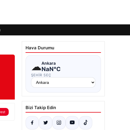
ı
Hava Durumu
☁
Ankara
NaN°C
ŞEHIR SEÇ
Bizi Takip Edin
rest