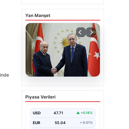
Yan Manşet
inde
06.08.2026
Cumhurbaşkanı
Piyasa Verileri
Erdoğan, Devlet Bahçeli
ile görüştü
USD
47.71
▲ +0.16%
EUR
55.04
• 0.01%