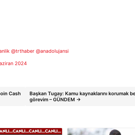
nlik
@trthaber
@anadolujansi
aziran 2024
coin Cash
Başkan Tugay: Kamu kaynaklarını korumak b
görevim – GÜNDEM →