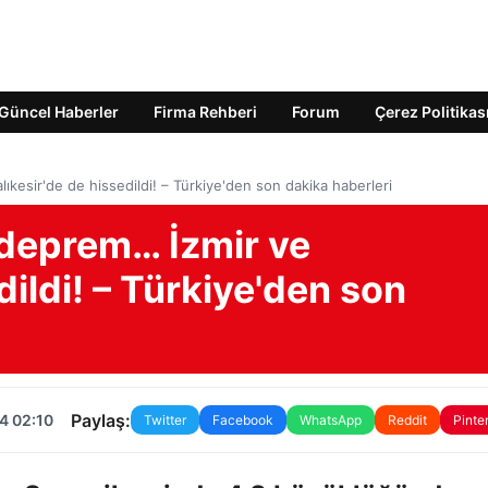
Güncel Haberler
Firma Rehberi
Forum
Çerez Politikas
kesir'de de hissedildi! – Türkiye'den son dakika haberleri
deprem… İzmir ve
dildi! – Türkiye'den son
Paylaş:
4 02:10
Twitter
Facebook
WhatsApp
Reddit
Pinte