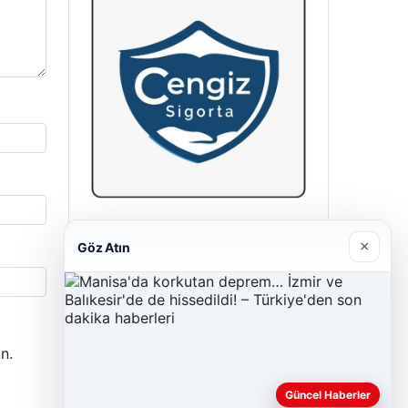
Cengiz Sigorta
×
Göz Atın
23/06/2026
n.
Güncel Haberler