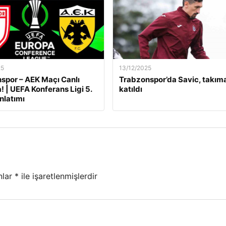
25
13/12/2025
por – AEK Maçı Canlı
Trabzonspor’da Savic, takım
! | UEFA Konferans Ligi 5.
katıldı
nlatımı
nlar
*
ile işaretlenmişlerdir