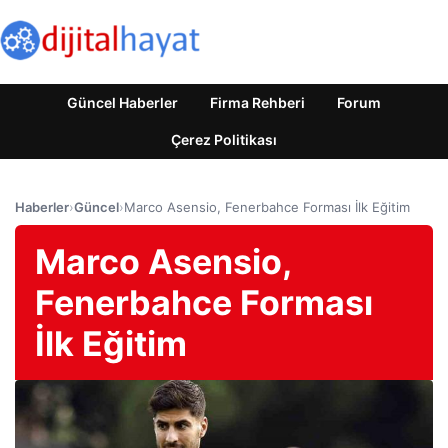
Güncel Haberler
Firma Rehberi
Forum
Çerez Politikası
Haberler
›
Güncel
›
Marco Asensio, Fenerbahce Forması İlk Eğitim
Marco Asensio,
Fenerbahce Forması
İlk Eğitim