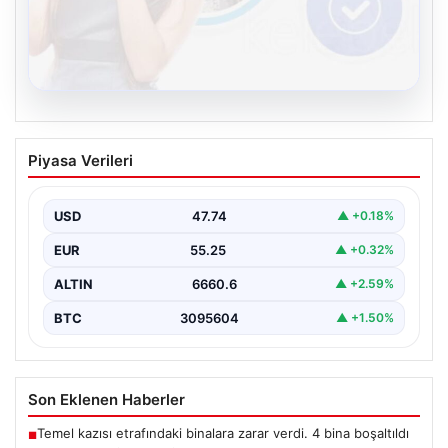
08.08.2026
Kelebek.Org İle Sanal İletişimin Güvenli
Piyasa Verileri
Adresi Ve Sohbet Deneyimi
Dijital çağında bireylerin güvenli bir şekilde irtibat
sağlaması kritik bir önem taşımaktadır. Güncel olarak…
USD
47.74
▲ +0.18%
EUR
55.25
▲ +0.32%
ALTIN
6660.6
▲ +2.59%
BTC
3095604
▲ +1.50%
Son Eklenen Haberler
Temel kazısı etrafındaki binalara zarar verdi. 4 bina boşaltıldı
■