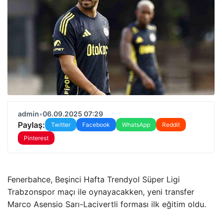
admin
•
06.09.2025 07:29
Paylaş:
Twitter
Facebook
WhatsApp
Reddit
Pinterest
Fenerbahce, Beşinci Hafta Trendyol Süper Ligi
Trabzonspor maçı ile oynayacakken, yeni transfer
Marco Asensio Sarı-Lacivertli forması ilk eğitim oldu.