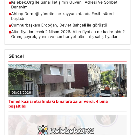
Kelebek.Org İle Sanal İletişimin Güvenli Adresi Ve Sohbet
■
Deneyimi
Ahbap Derneği yönetimine kayyum atandı. Fesih süreci
■
başladı
Cumhurbaşkanı Erdoğan, Devlet Bahçeli ile görüştü
■
Altın fiyatları canlı 2 Nisan 2026: Altın fiyatları ne kadar oldu?
■
Gram, çeyrek, yarım ve cumhuriyet altını alış satış fiyatları
Güncel
08/08/2026
Temel kazısı etrafındaki binalara zarar verdi. 4 bina
boşaltıldı