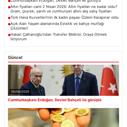
Cumhurbaşkanı Erdoğan, Devlet Bahçeli ile görüştü
■
Altın fiyatları canlı 2 Nisan 2026: Altın fiyatları ne kadar oldu?
■
Gram, çeyrek, yarım ve cumhuriyet altını alış satış fiyatları
Türk Hava Kuvvetleri’nin ilk kadın paşası Özlem Karapınar oldu
■
Açık Alan Yaşam alanlarında Estetik ve bahçe mutfağı
■
Çözümleri
Hakan Çalhanoğlu’ndan Transfer Bildirisi: Oraya Gitmek
■
İstiyorum
Güncel
06/08/2026
Cumhurbaşkanı Erdoğan, Devlet Bahçeli ile görüştü