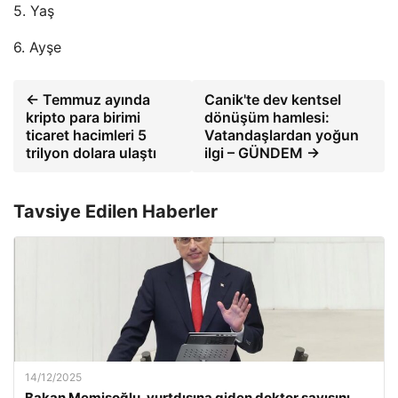
5. Yaş
6. Ayşe
← Temmuz ayında
Canik'te dev kentsel
kripto para birimi
dönüşüm hamlesi:
ticaret hacimleri 5
Vatandaşlardan yoğun
trilyon dolara ulaştı
ilgi – GÜNDEM →
Tavsiye Edilen Haberler
14/12/2025
Bakan Memişoğlu, yurtdışına giden doktor sayısını