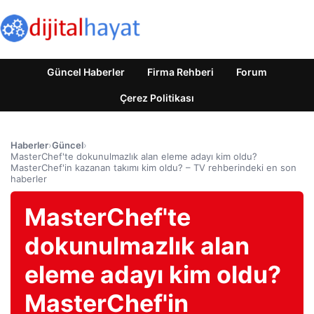
Güncel Haberler
Firma Rehberi
Forum
Çerez Politikası
Haberler
›
Güncel
›
MasterChef'te dokunulmazlık alan eleme adayı kim oldu?
MasterChef'in kazanan takımı kim oldu? – TV rehberindeki en son
haberler
MasterChef'te
dokunulmazlık alan
eleme adayı kim oldu?
MasterChef'in