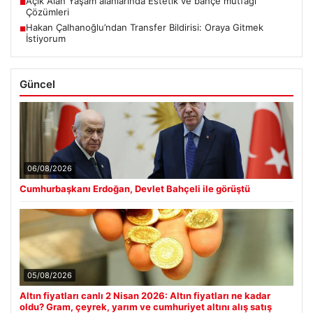
Açık Alan Yaşam alanlarında Estetik ve bahçe mutfağı
■
Çözümleri
Hakan Çalhanoğlu’ndan Transfer Bildirisi: Oraya Gitmek
■
İstiyorum
Güncel
06/08/2026
Cumhurbaşkanı Erdoğan, Devlet Bahçeli ile görüştü
05/08/2026
Altın fiyatları canlı 2 Nisan 2026: Altın fiyatları ne kadar
oldu? Gram, çeyrek, yarım ve cumhuriyet altını alış satış