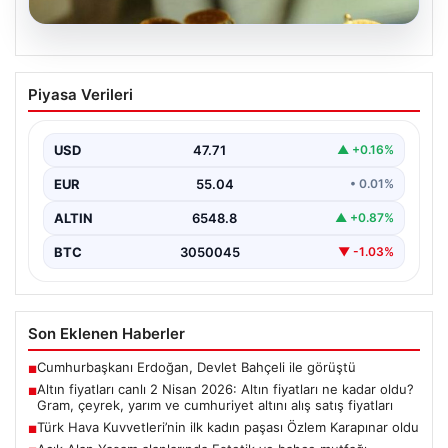
05.08.2026
Altın fiyatları canlı 2 Nisan 2026: Altın
Piyasa Verileri
fiyatları ne kadar oldu? Gram, çeyrek,
yarım ve cumhuriyet altını alış satış
fiyatları
USD
47.71
▲ +0.16%
EUR
55.04
• 0.01%
ALTIN
6548.8
▲ +0.87%
BTC
3050045
▼ -1.03%
Son Eklenen Haberler
Cumhurbaşkanı Erdoğan, Devlet Bahçeli ile görüştü
■
Altın fiyatları canlı 2 Nisan 2026: Altın fiyatları ne kadar oldu?
■
Gram, çeyrek, yarım ve cumhuriyet altını alış satış fiyatları
Türk Hava Kuvvetleri’nin ilk kadın paşası Özlem Karapınar oldu
■