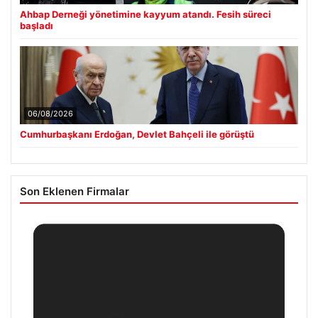
Ahbap Derneği yönetimine kayyum atandı. Fesih süreci
başladı
06/08/2026
Cumhurbaşkanı Erdoğan, Devlet Bahçeli ile görüştü
Son Eklenen Firmalar