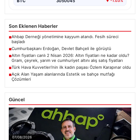
BTC
3050045
▼ -1.03%
Son Eklenen Haberler
Ahbap Derneği yönetimine kayyum atandı. Fesih süreci
■
başladı
Cumhurbaşkanı Erdoğan, Devlet Bahçeli ile görüştü
■
Altın fiyatları canlı 2 Nisan 2026: Altın fiyatları ne kadar oldu?
■
Gram, çeyrek, yarım ve cumhuriyet altını alış satış fiyatları
Türk Hava Kuvvetleri’nin ilk kadın paşası Özlem Karapınar oldu
■
Açık Alan Yaşam alanlarında Estetik ve bahçe mutfağı
■
Çözümleri
Güncel
07/08/2026