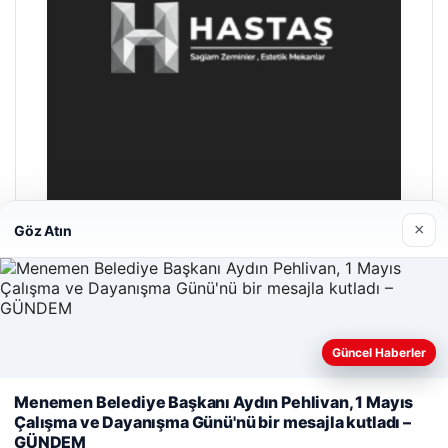
×
Göz Atın
Hastaş Beton
26/05/2026
Güncel Haberler
Web sitemizi nasıl kullandığınızı daha iyi anlayabilmek,
Menemen Belediye Başkanı Aydın Pehlivan, 1 Mayıs
deneyiminizi kişiselleştirmek ve geliştirmek amacıyla çerezler
Çalışma ve Dayanışma Günü'nü bir mesajla kutladı –
kullanıyoruz.
Çerez Politikamız
GÜNDEM
© 2026 Dijital Hayat – Güncel Haberler