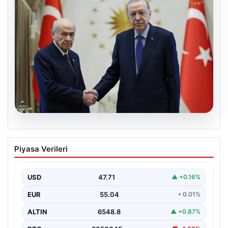
06.08.2026
Cumhurbaşkanı Erdoğan, Devlet
Piyasa Verileri
Bahçeli ile görüştü
USD
47.71
▲ +0.16%
EUR
55.04
• 0.01%
ALTIN
6548.8
▲ +0.87%