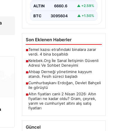
olarak…
ALTIN
6660.6
▲ +2.59%
BTC
3095604
▲ +1.50%
a
Son Eklenen Haberler
Temel kazısı etrafındaki binalara zarar
■
verdi. 4 bina boşaltıldı
Kelebek.Org İle Sanal İletişimin Güvenli
■
Adresi Ve Sohbet Deneyimi
Ahbap Derneği yönetimine kayyum
■
atandı. Fesih süreci başladı
Cumhurbaşkanı Erdoğan, Devlet Bahçeli
■
ile görüştü
Altın fiyatları canlı 2 Nisan 2026: Altın
■
fiyatları ne kadar oldu? Gram, çeyrek,
yarım ve cumhuriyet altını alış satış
fiyatları
a
Güncel