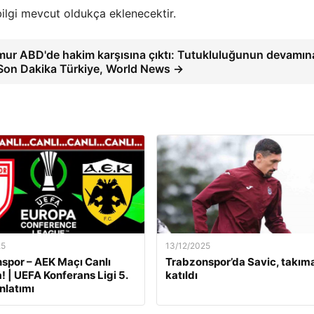
bilgi mevcut oldukça eklenecektir.
mur ABD'de hakim karşısına çıktı: Tutukluluğunun devamın
– Son Dakika Türkiye, World News →
25
13/12/2025
por – AEK Maçı Canlı
Trabzonspor’da Savic, takım
! | UEFA Konferans Ligi 5.
katıldı
nlatımı