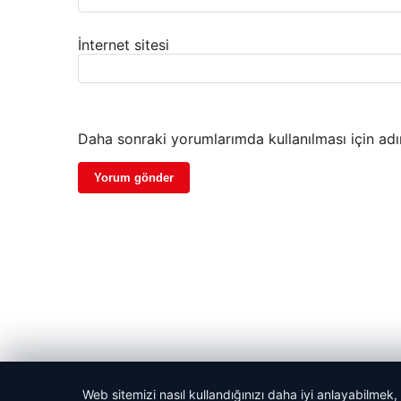
İnternet sitesi
Daha sonraki yorumlarımda kullanılması için adı
Web sitemizi nasıl kullandığınızı daha iyi anlayabilmek,
© 2026 Dijital Hayat – Güncel Haberler