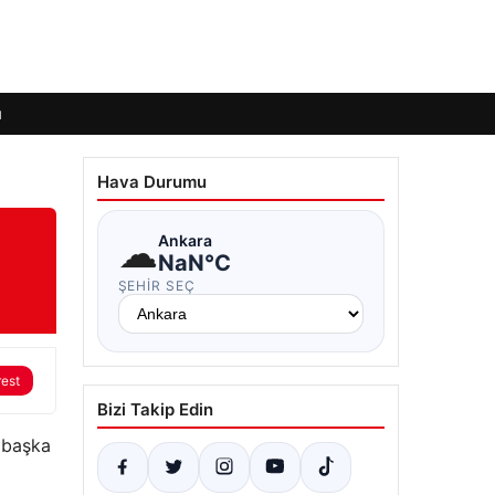
ı
Hava Durumu
☁
Ankara
NaN°C
ŞEHIR SEÇ
rest
Bizi Takip Edin
n başka