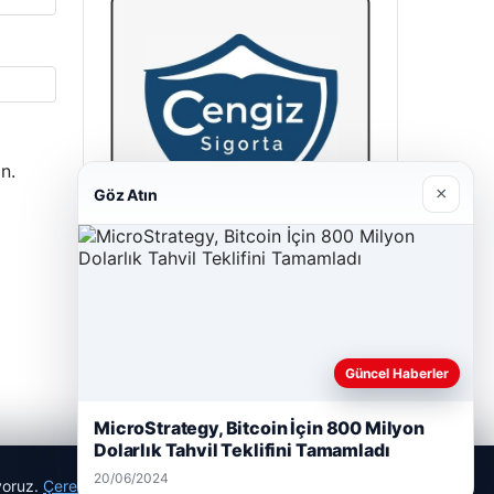
n.
×
Göz Atın
Cengiz Sigorta
23/06/2026
Güncel Haberler
MicroStrategy, Bitcoin İçin 800 Milyon
Dolarlık Tahvil Teklifini Tamamladı
20/06/2024
ıyoruz.
Çerez Politikamız
Reddet
Kabul Et