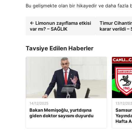
Bu gelişmekte olan bir hikayedir ve daha fazla 
← Limonun zayıflama etkisi
Timur Cihanti
var mı? – SAĞLIK
karar verildi 
Tavsiye Edilen Haberler
14/12/2025
13/12/20
Bakan Memişoğlu, yurtdışına
Samsuns
giden doktor sayısını duyurdu
Yayında
Hafta A