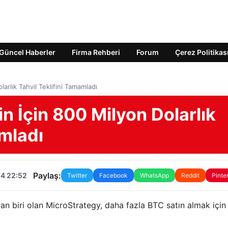
Güncel Haberler
Firma Rehberi
Forum
Çerez Politikas
arlık Tahvil Teklifini Tamamladı
in İçin 800 Milyon Dolarlık
amladı
Paylaş:
24 22:52
Twitter
Facebook
WhatsApp
Reddit
Pinte
an biri olan MicroStrategy, daha fazla BTC satın almak içi