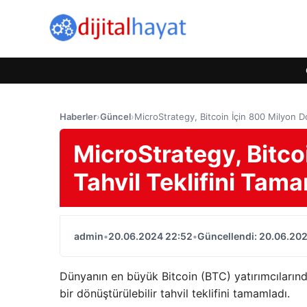
Haberler
›
Güncel
›
MicroStrategy, Bitcoin İçin 800 Milyon Dol
MicroStrategy, Bitco
Tahvil Teklifini Tam
admin
•
20.06.2024 22:52
•
Güncellendi: 20.06.20
Dünyanın en büyük Bitcoin (BTC) yatırımcılarınd
bir dönüştürülebilir tahvil teklifini tamamladı.