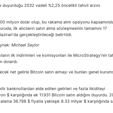
 duyurduğu 2032 vadeli %2,25 öncelikli tahvil arzını
ı 800 milyon dolar olup, bu rakama alım opsiyonu kapsamında
yuruda, ilk alıcıların satın alma sözleşmesinin tamamını 17
ziran'da gerçekleştirileceği belirtildi.
ynak: Michael Saylor
cıların ilk indirimleri ve komisyonları ile MicroStrategy'nin t
n dolardı.
ecek net gelirle Bitcoin satın almayı ve bunları genel kurum
ir banknotlardan elde edilen gelirleri ve fazla likiditeyi
n $ karşılığında ek 11.931 Bitcoin satın aldığını duyurdu. 2
alama 36.798 $ fiyatla yaklaşık 8.33 milyar $ karşılığında s