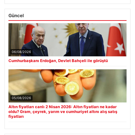
Güncel
06/08/2026
Cumhurbaşkanı Erdoğan, Devlet Bahçeli ile görüştü
05/08/2026
Altın fiyatları canlı 2 Nisan 2026: Altın fiyatları ne kadar
oldu? Gram, çeyrek, yarım ve cumhuriyet altını alış satış
fiyatları