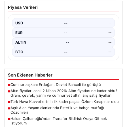
Altın fiyatları canlı 2 Nisan 2026: Altın
Piyasa Verileri
fiyatları ne kadar oldu? Gram, çeyrek,
yarım ve cumhuriyet altını alış satış
fiyatları
USD
--
--
EUR
--
--
ALTIN
--
--
BTC
--
--
Son Eklenen Haberler
Cumhurbaşkanı Erdoğan, Devlet Bahçeli ile görüştü
■
Altın fiyatları canlı 2 Nisan 2026: Altın fiyatları ne kadar oldu?
■
Gram, çeyrek, yarım ve cumhuriyet altını alış satış fiyatları
Türk Hava Kuvvetleri’nin ilk kadın paşası Özlem Karapınar oldu
■
Açık Alan Yaşam alanlarında Estetik ve bahçe mutfağı
■
Çözümleri
Hakan Çalhanoğlu’ndan Transfer Bildirisi: Oraya Gitmek
■
İstiyorum