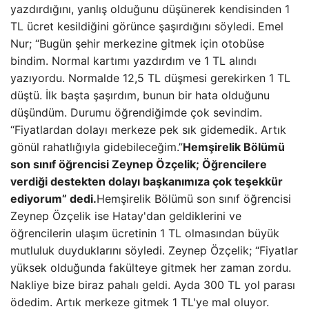
yazdırdığını, yanlış olduğunu düşünerek kendisinden 1
TL ücret kesildiğini görünce şaşırdığını söyledi. Emel
Nur; “Bugün şehir merkezine gitmek için otobüse
bindim. Normal kartımı yazdırdım ve 1 TL alındı ​​
yazıyordu. Normalde 12,5 TL düşmesi gerekirken 1 TL
düştü. İlk başta şaşırdım, bunun bir hata olduğunu
düşündüm. Durumu öğrendiğimde çok sevindim.
“Fiyatlardan dolayı merkeze pek sık gidemedik. Artık
gönül rahatlığıyla gidebileceğim.”
Hemşirelik Bölümü
son sınıf öğrencisi Zeynep Özçelik; Öğrencilere
verdiği destekten dolayı başkanımıza çok teşekkür
ediyorum” dedi.
Hemşirelik Bölümü son sınıf öğrencisi
Zeynep Özçelik ise Hatay'dan geldiklerini ve
öğrencilerin ulaşım ücretinin 1 TL olmasından büyük
mutluluk duyduklarını söyledi. Zeynep Özçelik; “Fiyatlar
yüksek olduğunda fakülteye gitmek her zaman zordu.
Nakliye bize biraz pahalı geldi. Ayda 300 TL yol parası
ödedim. Artık merkeze gitmek 1 TL'ye mal oluyor.