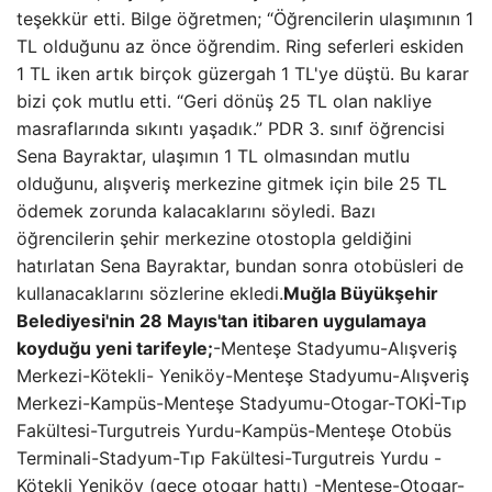
teşekkür etti. Bilge öğretmen; “Öğrencilerin ulaşımının 1
TL olduğunu az önce öğrendim. Ring seferleri eskiden
1 TL iken artık birçok güzergah 1 TL'ye düştü. Bu karar
bizi çok mutlu etti. “Geri dönüş 25 TL olan nakliye
masraflarında sıkıntı yaşadık.” PDR 3. sınıf öğrencisi
Sena Bayraktar, ulaşımın 1 TL olmasından mutlu
olduğunu, alışveriş merkezine gitmek için bile 25 TL
ödemek zorunda kalacaklarını söyledi. Bazı
öğrencilerin şehir merkezine otostopla geldiğini
hatırlatan Sena Bayraktar, bundan sonra otobüsleri de
kullanacaklarını sözlerine ekledi.
Muğla Büyükşehir
Belediyesi'nin 28 Mayıs'tan itibaren uygulamaya
koyduğu yeni tarifeyle;
-Menteşe Stadyumu-Alışveriş
Merkezi-Kötekli- Yeniköy-Menteşe Stadyumu-Alışveriş
Merkezi-Kampüs-Menteşe Stadyumu-Otogar-TOKİ-Tıp
Fakültesi-Turgutreis Yurdu-Kampüs-Menteşe Otobüs
Terminali-Stadyum-Tıp Fakültesi-Turgutreis Yurdu -
Kötekli Yeniköy (gece otogar hattı) -Menteşe-Otogar-