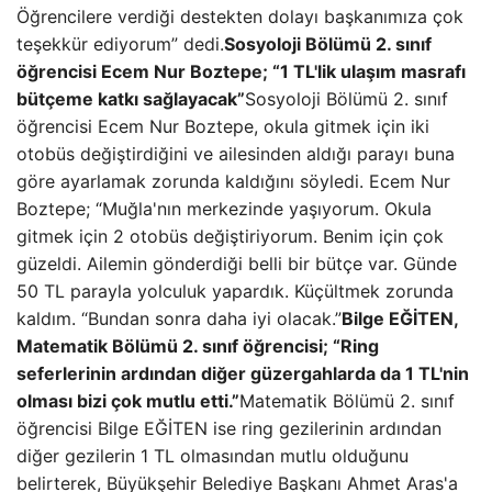
Öğrencilere verdiği destekten dolayı başkanımıza çok
teşekkür ediyorum” dedi.
Sosyoloji Bölümü 2. sınıf
öğrencisi Ecem Nur Boztepe; “1 TL'lik ulaşım masrafı
bütçeme katkı sağlayacak”
Sosyoloji Bölümü 2. sınıf
öğrencisi Ecem Nur Boztepe, okula gitmek için iki
otobüs değiştirdiğini ve ailesinden aldığı parayı buna
göre ayarlamak zorunda kaldığını söyledi. Ecem Nur
Boztepe; “Muğla'nın merkezinde yaşıyorum. Okula
gitmek için 2 otobüs değiştiriyorum. Benim için çok
güzeldi. Ailemin gönderdiği belli bir bütçe var. Günde
50 TL parayla yolculuk yapardık. Küçültmek zorunda
kaldım. “Bundan sonra daha iyi olacak.”
Bilge EĞİTEN,
Matematik Bölümü 2. sınıf öğrencisi; “Ring
seferlerinin ardından diğer güzergahlarda da 1 TL'nin
olması bizi çok mutlu etti.”
Matematik Bölümü 2. sınıf
öğrencisi Bilge EĞİTEN ise ring gezilerinin ardından
diğer gezilerin 1 TL olmasından mutlu olduğunu
belirterek, Büyükşehir Belediye Başkanı Ahmet Aras'a