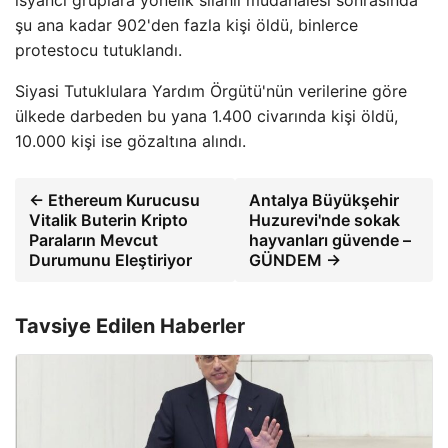
isyancı gruplara yönelik silahlı müdahalesi sonrasında
şu ana kadar 902'den fazla kişi öldü, binlerce
protestocu tutuklandı.
Siyasi Tutuklulara Yardım Örgütü'nün verilerine göre
ülkede darbeden bu yana 1.400 civarında kişi öldü,
10.000 kişi ise gözaltına alındı.
← Ethereum Kurucusu
Antalya Büyükşehir
Vitalik Buterin Kripto
Huzurevi'nde sokak
Paraların Mevcut
hayvanları güvende –
Durumunu Eleştiriyor
GÜNDEM →
Tavsiye Edilen Haberler