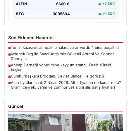
ALTIN
6660.6
▲ +2.59%
BTC
3095604
▲ +1.50%
Son Eklenen Haberler
Temel kazısı etrafındaki binalara zarar verdi. 4 bina boşaltıldı
■
Kelebek.Org İle Sanal İletişimin Güvenli Adresi Ve Sohbet
■
Deneyimi
Ahbap Derneği yönetimine kayyum atandı. Fesih süreci
■
başladı
Cumhurbaşkanı Erdoğan, Devlet Bahçeli ile görüştü
■
Altın fiyatları canlı 2 Nisan 2026: Altın fiyatları ne kadar oldu?
■
Gram, çeyrek, yarım ve cumhuriyet altını alış satış fiyatları
Güncel