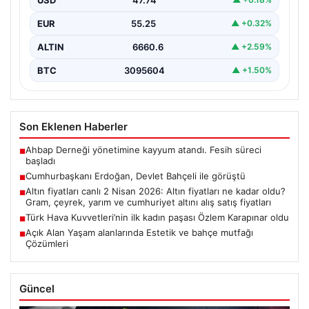
EUR
55.25
▲ +0.32%
ALTIN
6660.6
▲ +2.59%
BTC
3095604
▲ +1.50%
Son Eklenen Haberler
Ahbap Derneği yönetimine kayyum atandı. Fesih süreci
■
başladı
Cumhurbaşkanı Erdoğan, Devlet Bahçeli ile görüştü
■
Altın fiyatları canlı 2 Nisan 2026: Altın fiyatları ne kadar oldu?
■
Gram, çeyrek, yarım ve cumhuriyet altını alış satış fiyatları
Türk Hava Kuvvetleri’nin ilk kadın paşası Özlem Karapınar oldu
■
Açık Alan Yaşam alanlarında Estetik ve bahçe mutfağı
■
Çözümleri
Güncel