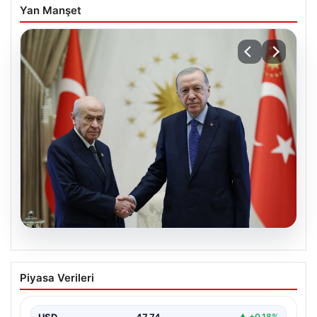
Yan Manşet
06.08.2026
Cumhurbaşkanı Erdoğan, Devlet
Piyasa Verileri
Bahçeli ile görüştü
USD
47.74
▲ +0.18%