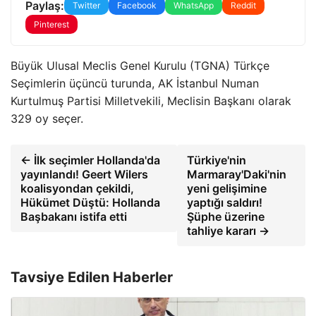
Paylaş:
Twitter
Facebook
WhatsApp
Reddit
Pinterest
Büyük Ulusal Meclis Genel Kurulu (TGNA) Türkçe
Seçimlerin üçüncü turunda, AK İstanbul Numan
Kurtulmuş Partisi Milletvekili, Meclisin Başkanı olarak
329 oy seçer.
← İlk seçimler Hollanda'da
Türkiye'nin
yayınlandı! Geert Wilers
Marmaray'Daki'nin
koalisyondan çekildi,
yeni gelişimine
Hükümet Düştü: Hollanda
yaptığı saldırı!
Başbakanı istifa etti
Şüphe üzerine
tahliye kararı →
Tavsiye Edilen Haberler