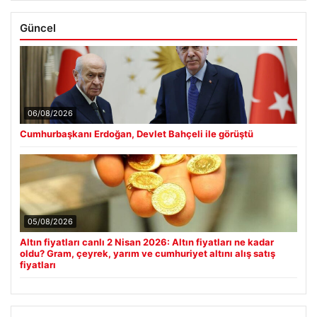
Güncel
06/08/2026
Cumhurbaşkanı Erdoğan, Devlet Bahçeli ile görüştü
05/08/2026
Altın fiyatları canlı 2 Nisan 2026: Altın fiyatları ne kadar
oldu? Gram, çeyrek, yarım ve cumhuriyet altını alış satış
fiyatları