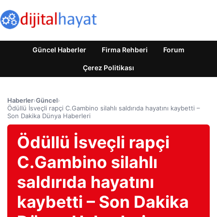
Güncel Haberler
Firma Rehberi
Forum
Çerez Politikası
Haberler
›
Güncel
›
Ödüllü İsveçli rapçi C.Gambino silahlı saldırıda hayatını kaybetti –
Son Dakika Dünya Haberleri
Ödüllü İsveçli rapçi
C.Gambino silahlı
saldırıda hayatını
kaybetti – Son Dakika