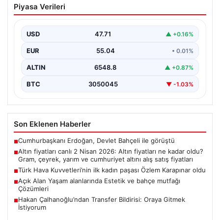
Piyasa Verileri
fiyatları ne kadar oldu? Gram, çeyrek,
yarım ve cumhuriyet altını alış satış
fiyatları
USD
47.71
▲ +0.16%
EUR
55.04
• 0.01%
ALTIN
6548.8
▲ +0.87%
BTC
3050045
▼ -1.03%
Son Eklenen Haberler
Cumhurbaşkanı Erdoğan, Devlet Bahçeli ile görüştü
■
Altın fiyatları canlı 2 Nisan 2026: Altın fiyatları ne kadar oldu?
■
Gram, çeyrek, yarım ve cumhuriyet altını alış satış fiyatları
Türk Hava Kuvvetleri’nin ilk kadın paşası Özlem Karapınar oldu
■
Açık Alan Yaşam alanlarında Estetik ve bahçe mutfağı
■
Çözümleri
Hakan Çalhanoğlu’ndan Transfer Bildirisi: Oraya Gitmek
■
İstiyorum