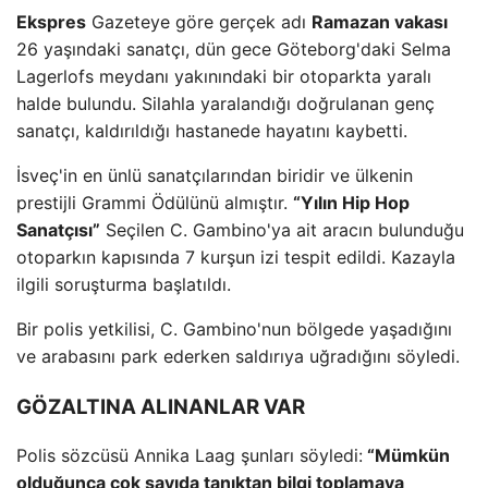
Ekspres
Gazeteye göre gerçek adı
Ramazan vakası
26 yaşındaki sanatçı, dün gece Göteborg'daki Selma
Lagerlofs meydanı yakınındaki bir otoparkta yaralı
halde bulundu. Silahla yaralandığı doğrulanan genç
sanatçı, kaldırıldığı hastanede hayatını kaybetti.
İsveç'in en ünlü sanatçılarından biridir ve ülkenin
prestijli Grammi Ödülünü almıştır.
“Yılın Hip Hop
Sanatçısı”
Seçilen C. Gambino'ya ait aracın bulunduğu
otoparkın kapısında 7 kurşun izi tespit edildi. Kazayla
ilgili soruşturma başlatıldı.
Bir polis yetkilisi, C. Gambino'nun bölgede yaşadığını
ve arabasını park ederken saldırıya uğradığını söyledi.
GÖZALTINA ALINANLAR VAR
Polis sözcüsü Annika Laag şunları söyledi:
“Mümkün
olduğunca çok sayıda tanıktan bilgi toplamaya