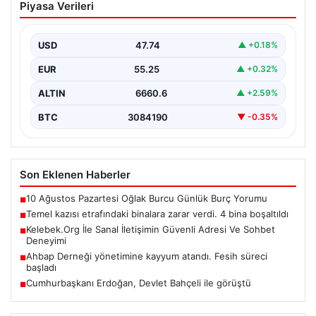
Piyasa Verileri
verdi. 4 bina boşaltıldı
USD
47.74
▲ +0.18%
EUR
55.25
▲ +0.32%
ALTIN
6660.6
▲ +2.59%
BTC
3084190
▼ -0.35%
Son Eklenen Haberler
10 Ağustos Pazartesi Oğlak Burcu Günlük Burç Yorumu
■
Temel kazısı etrafındaki binalara zarar verdi. 4 bina boşaltıldı
■
Kelebek.Org İle Sanal İletişimin Güvenli Adresi Ve Sohbet
■
Deneyimi
Ahbap Derneği yönetimine kayyum atandı. Fesih süreci
■
başladı
Cumhurbaşkanı Erdoğan, Devlet Bahçeli ile görüştü
■