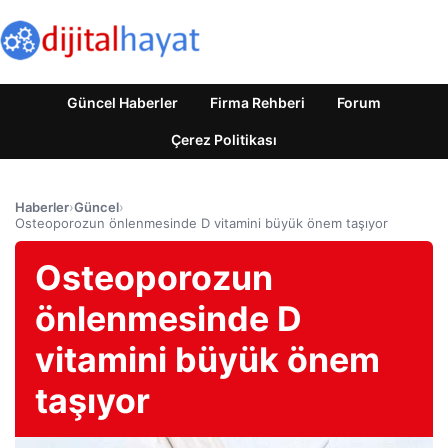
Güncel Haberler
Firma Rehberi
Forum
Çerez Politikası
Haberler
›
Güncel
›
Osteoporozun önlenmesinde D vitamini büyük önem taşıyor
Osteoporozun
önlenmesinde D
vitamini büyük önem
taşıyor