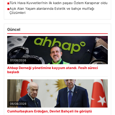
Türk Hava Kuvvetleri’nin ilk kadın paşası Özlem Karapınar oldu
■
Açık Alan Yaşam alanlarında Estetik ve bahçe mutfağı
■
Çözümleri
Güncel
07/08/2026
Ahbap Derneği yönetimine kayyum atandı. Fesih süreci
başladı
06/08/2026
Cumhurbaşkanı Erdoğan, Devlet Bahçeli ile görüştü