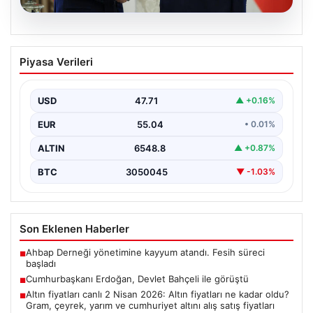
06.08.2026
Cumhurbaşkanı Erdoğan, Devlet
Piyasa Verileri
Bahçeli ile görüştü
USD
47.71
▲ +0.16%
EUR
55.04
• 0.01%
ALTIN
6548.8
▲ +0.87%
BTC
3050045
▼ -1.03%
Son Eklenen Haberler
Ahbap Derneği yönetimine kayyum atandı. Fesih süreci
■
başladı
Cumhurbaşkanı Erdoğan, Devlet Bahçeli ile görüştü
■
Altın fiyatları canlı 2 Nisan 2026: Altın fiyatları ne kadar oldu?
■
Gram, çeyrek, yarım ve cumhuriyet altını alış satış fiyatları