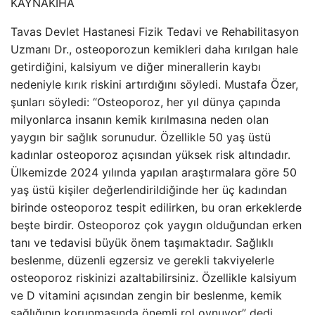
KAYNAK
İHA
Tavas Devlet Hastanesi Fizik Tedavi ve Rehabilitasyon
Uzmanı Dr., osteoporozun kemikleri daha kırılgan hale
getirdiğini, kalsiyum ve diğer minerallerin kaybı
nedeniyle kırık riskini artırdığını söyledi. Mustafa Özer,
şunları söyledi: “Osteoporoz, her yıl dünya çapında
milyonlarca insanın kemik kırılmasına neden olan
yaygın bir sağlık sorunudur. Özellikle 50 yaş üstü
kadınlar osteoporoz açısından yüksek risk altındadır.
Ülkemizde 2024 yılında yapılan araştırmalara göre 50
yaş üstü kişiler değerlendirildiğinde her üç kadından
birinde osteoporoz tespit edilirken, bu oran erkeklerde
beşte birdir. Osteoporoz çok yaygın olduğundan erken
tanı ve tedavisi büyük önem taşımaktadır. Sağlıklı
beslenme, düzenli egzersiz ve gerekli takviyelerle
osteoporoz riskinizi azaltabilirsiniz. Özellikle kalsiyum
ve D vitamini açısından zengin bir beslenme, kemik
sağlığının korunmasında önemli rol oynuyor” dedi.