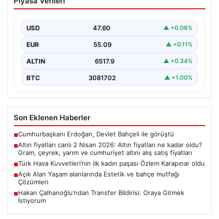
Piyasa Verileri
fiyatları ne kadar oldu? Gram, çeyrek,
yarım ve cumhuriyet altını alış satış
fiyatları
USD
47.60
▲ +0.06%
EUR
55.09
▲ +0.11%
ALTIN
6517.9
▲ +0.34%
BTC
3081702
▲ +1.00%
Son Eklenen Haberler
Cumhurbaşkanı Erdoğan, Devlet Bahçeli ile görüştü
■
Altın fiyatları canlı 2 Nisan 2026: Altın fiyatları ne kadar oldu?
■
Gram, çeyrek, yarım ve cumhuriyet altını alış satış fiyatları
Türk Hava Kuvvetleri’nin ilk kadın paşası Özlem Karapınar oldu
■
Açık Alan Yaşam alanlarında Estetik ve bahçe mutfağı
■
Çözümleri
Hakan Çalhanoğlu’ndan Transfer Bildirisi: Oraya Gitmek
■
İstiyorum