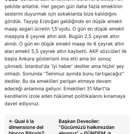
şekilde anlattık. Her geçen gün daha fazla emeklinin
seslerini duyurmak için sokaklarda bize katıldığını
gördük. Tayyip Erdoğan geldiğinde en düşük emekli
maaşı asgari ücretin 1,5'uydu. O gün en düşük emekli
maaşıyla 8 çeyrek altın aldı. Bugün 2,5 çeyrek altın
alındı. O gün en düşük emekli maaşı ile 8 çeyrek altın
alan emekli 5,5 çeyrek altın kaybetti. AKP sözcüleri ilk
başta Ankara gösterisini ima etti ama bir sonuç
çıkmadı. İstanbul'da 'iyi haber' dediler ama hiçbir şey
olmadı. Sonunda “Temmuz ayında bunu tartışacağız”
dediler. Bu da emeklileri perişan etmeye devam
edeceği anlamına geliyor. Emeklileri 31 Mart'ta
kendilerini izole eden hükümet politikalarını kınamaya
davet ediyoruz.
← Qual è la
Başkan Deveciler:
dimensione del
“Gücümüzü halkımızdan
blocco Bitcoin?
alıyoruz” – GÜNDEM →