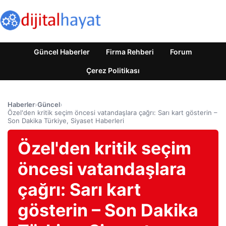
Güncel Haberler
Firma Rehberi
Forum
Çerez Politikası
Haberler
›
Güncel
›
Özel'den kritik seçim öncesi vatandaşlara çağrı: Sarı kart gösterin –
Son Dakika Türkiye, Siyaset Haberleri
Özel'den kritik seçim
öncesi vatandaşlara
çağrı: Sarı kart
gösterin – Son Dakika