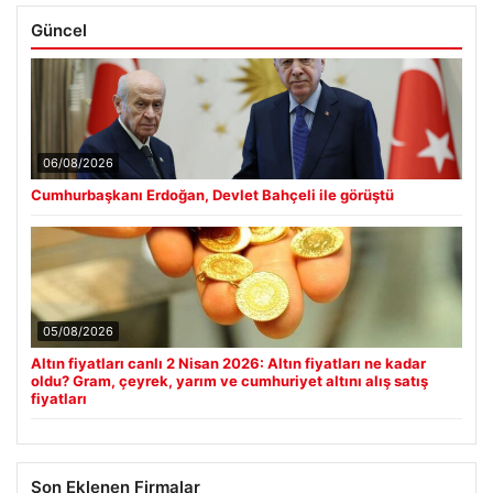
Güncel
06/08/2026
Cumhurbaşkanı Erdoğan, Devlet Bahçeli ile görüştü
05/08/2026
Altın fiyatları canlı 2 Nisan 2026: Altın fiyatları ne kadar
oldu? Gram, çeyrek, yarım ve cumhuriyet altını alış satış
fiyatları
Son Eklenen Firmalar