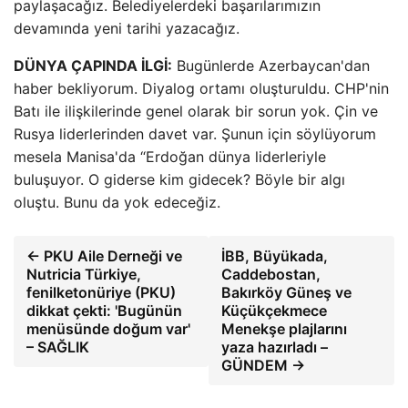
paylaşacağız. Belediyelerdeki başarılarımızın
devamında yeni tarihi yazacağız.
DÜNYA ÇAPINDA İLGİ:
Bugünlerde Azerbaycan'dan
haber bekliyorum. Diyalog ortamı oluşturuldu. CHP'nin
Batı ile ilişkilerinde genel olarak bir sorun yok. Çin ve
Rusya liderlerinden davet var. Şunun için söylüyorum
mesela Manisa'da “Erdoğan dünya liderleriyle
buluşuyor. O giderse kim gidecek? Böyle bir algı
oluştu. Bunu da yok edeceğiz.
← PKU Aile Derneği ve
İBB, Büyükada,
Nutricia Türkiye,
Caddebostan,
fenilketonüriye (PKU)
Bakırköy Güneş ve
dikkat çekti: 'Bugünün
Küçükçekmece
menüsünde doğum var'
Menekşe plajlarını
– SAĞLIK
yaza hazırladı –
GÜNDEM →