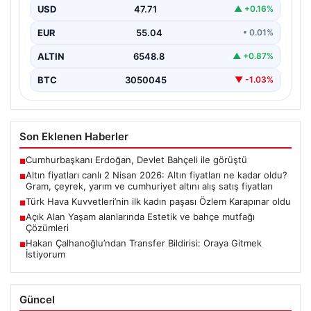
fiyatları
USD
47.71
▲ +0.16%
EUR
55.04
• 0.01%
ALTIN
6548.8
▲ +0.87%
BTC
3050045
▼ -1.03%
Son Eklenen Haberler
Cumhurbaşkanı Erdoğan, Devlet Bahçeli ile görüştü
■
Altın fiyatları canlı 2 Nisan 2026: Altın fiyatları ne kadar oldu?
■
Gram, çeyrek, yarım ve cumhuriyet altını alış satış fiyatları
Türk Hava Kuvvetleri’nin ilk kadın paşası Özlem Karapınar oldu
■
Açık Alan Yaşam alanlarında Estetik ve bahçe mutfağı
■
Çözümleri
Hakan Çalhanoğlu’ndan Transfer Bildirisi: Oraya Gitmek
■
İstiyorum
Güncel