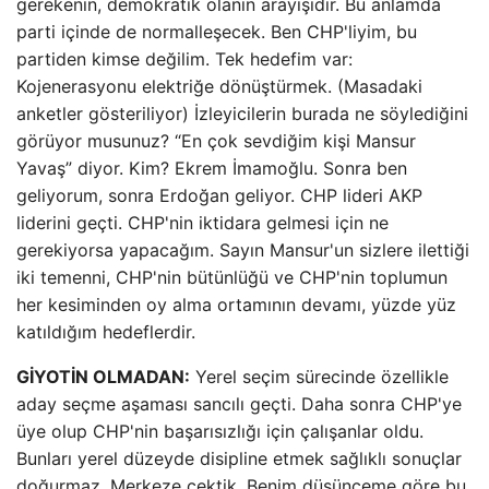
gerekenin, demokratik olanın arayışıdır. Bu anlamda
parti içinde de normalleşecek. Ben CHP'liyim, bu
partiden kimse değilim. Tek hedefim var:
Kojenerasyonu elektriğe dönüştürmek. (Masadaki
anketler gösteriliyor) İzleyicilerin burada ne söylediğini
görüyor musunuz? “En çok sevdiğim kişi Mansur
Yavaş” diyor. Kim? Ekrem İmamoğlu. Sonra ben
geliyorum, sonra Erdoğan geliyor. CHP lideri AKP
liderini geçti. CHP'nin iktidara gelmesi için ne
gerekiyorsa yapacağım. Sayın Mansur'un sizlere ilettiği
iki temenni, CHP'nin bütünlüğü ve CHP'nin toplumun
her kesiminden oy alma ortamının devamı, yüzde yüz
katıldığım hedeflerdir.
GİYOTİN OLMADAN:
Yerel seçim sürecinde özellikle
aday seçme aşaması sancılı geçti. Daha sonra CHP'ye
üye olup CHP'nin başarısızlığı için çalışanlar oldu.
Bunları yerel düzeyde disipline etmek sağlıklı sonuçlar
doğurmaz. Merkeze çektik. Benim düşünceme göre bu,