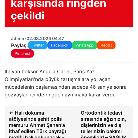
karşısında ringden
çekildi
admin
•
02.08.2024 04:47
Paylaş:
Twitter
Facebook
WhatsApp
Reddit
Pinterest
İtalyan boksör Angela Carini, Paris Yaz
Olimpiyatları'nda büyük tartışmalara yol açan
mücadelenin başlamasından sadece 46 saniye sonra
gözyaşları içinde ringden ayrılmaya karar verdi.
← Halı dokuma
Ortodontik tedavi
atölyesinde şehit polis
sırasında ağzınızın,
memuru Ahmet Şahan'a
dişlerinizin ve diş
ithaf edilen Türk bayrağı
tellerinizin bakımı
motifli halı dokunacak –
önemlidir! – SAĞLIK