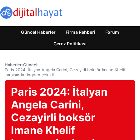
Güncel Haberler
Firma Rehberi
Forum
Çerez Politikası
Haberler
›
Güncel
›
Paris 2024: İtalyan Angela Carini, Cezayirli boksör Imane Khelif
karşısında ringden çekildi
Paris 2024: İtalyan
Angela Carini,
Cezayirli boksör
Imane Khelif