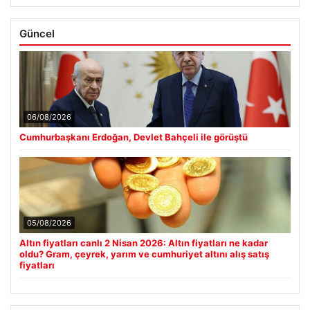
Güncel
06/08/2026
Cumhurbaşkanı Erdoğan, Devlet Bahçeli ile görüştü
05/08/2026
Altın fiyatları canlı 2 Nisan 2026: Altın fiyatları ne kadar
oldu? Gram, çeyrek, yarım ve cumhuriyet altını alış satış
fiyatları