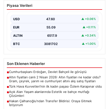
Altın fiyatları canlı 2 Nisan 2026: Altın
Piyasa Verileri
fiyatları ne kadar oldu? Gram, çeyrek,
yarım ve cumhuriyet altını alış satış
fiyatları
USD
47.60
▲ +0.06%
EUR
55.09
▲ +0.11%
ALTIN
6517.9
▲ +0.34%
BTC
3081702
▲ +1.00%
Son Eklenen Haberler
Cumhurbaşkanı Erdoğan, Devlet Bahçeli ile görüştü
■
Altın fiyatları canlı 2 Nisan 2026: Altın fiyatları ne kadar oldu?
■
Gram, çeyrek, yarım ve cumhuriyet altını alış satış fiyatları
Türk Hava Kuvvetleri’nin ilk kadın paşası Özlem Karapınar oldu
■
Açık Alan Yaşam alanlarında Estetik ve bahçe mutfağı
■
Çözümleri
Hakan Çalhanoğlu’ndan Transfer Bildirisi: Oraya Gitmek
■
İstiyorum