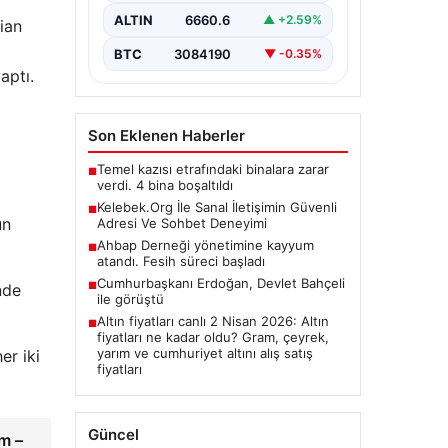
olarak…
ALTIN
6660.6
▲ +2.59%
ian
BTC
3084190
▼ -0.35%
aptı.
Son Eklenen Haberler
Temel kazısı etrafındaki binalara zarar
■
verdi. 4 bina boşaltıldı
Kelebek.Org İle Sanal İletişimin Güvenli
■
un
Adresi Ve Sohbet Deneyimi
Ahbap Derneği yönetimine kayyum
■
atandı. Fesih süreci başladı
Cumhurbaşkanı Erdoğan, Devlet Bahçeli
■
nde
ile görüştü
Altın fiyatları canlı 2 Nisan 2026: Altın
■
fiyatları ne kadar oldu? Gram, çeyrek,
yarım ve cumhuriyet altını alış satış
er iki
fiyatları
Güncel
m –