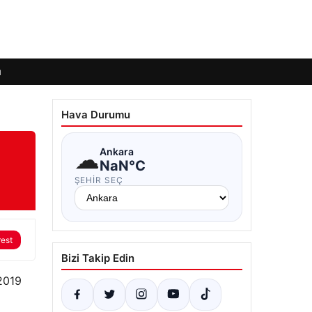
ı
Hava Durumu
☁
Ankara
NaN°C
ŞEHIR SEÇ
rest
Bizi Takip Edin
 2019