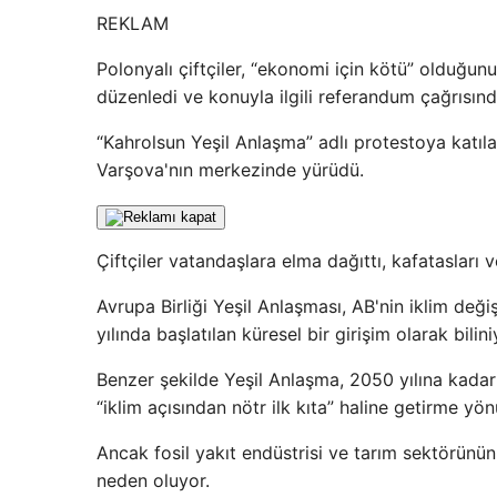
REKLAM
Polonyalı çiftçiler, “ekonomi için kötü” olduğun
düzenledi ve konuyla ilgili referandum çağrısın
“Kahrolsun Yeşil Anlaşma” adlı protestoya katılan
Varşova'nın merkezinde yürüdü.
Çiftçiler vatandaşlara elma dağıttı, kafatasları v
Avrupa Birliği Yeşil Anlaşması, AB'nin iklim deği
yılında başlatılan küresel bir girişim olarak bilini
Benzer şekilde Yeşil Anlaşma, 2050 yılına kada
“iklim açısından nötr ilk kıta” haline getirme yön
Ancak fosil yakıt endüstrisi ve tarım sektörünün 
neden oluyor.