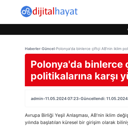
Haberler
›
Güncel
›
Polonya'da binlerce çiftçi AB'nin iklim pol
Polonya'da binlerce ç
politikalarına karşı 
admin
•
11.05.2024 07:23
•
Güncellendi: 11.05.2024
Avrupa Birliği Yeşil Anlaşması, AB'nin iklim deği
yılında başlatılan küresel bir girişim olarak bilini