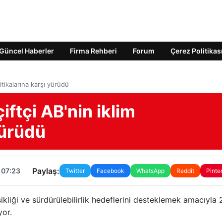
Güncel Haberler
Firma Rehberi
Forum
Çerez Politikas
itikalarına karşı yürüdü
iftçi AB'nin iklim
yürüdü
Paylaş:
 07:23
Twitter
Facebook
WhatsApp
Reddit
Pinte
şikliği ve sürdürülebilirlik hedeflerini desteklemek amacıyla
yor.