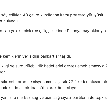
u söyledikleri AB çevre kurallarına karşı protesto yürüyüşü
da bulundu.
 sarı yelekli binlerce çiftçi, ellerinde Polonya bayraklarıyla
e kemiklerin yer aldığı pankartlar taşıdı.
şikliği ve sürdürülebilirlik hedeflerini desteklemek amacıyla
yor.
r sıfır net karbon emisyonuna ulaşarak 27 ülkeden oluşan b
ündeki iddialı bir taahhüt olarak öne çıkıyor.
yanı sıra merkez sağ ve aşırı sağ siyasi partilerin de tepkis