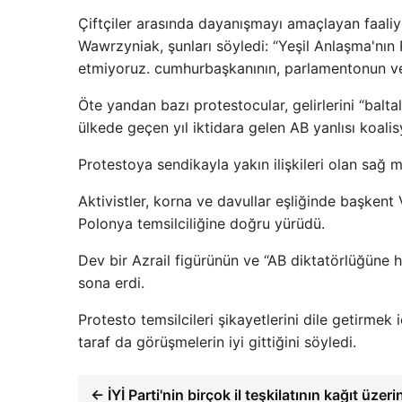
Çiftçiler arasında dayanışmayı amaçlayan faaliye
Wawrzyniak, şunları söyledi: “Yeşil Anlaşma'nı
etmiyoruz. cumhurbaşkanının, parlamentonun ve 
Öte yandan bazı protestocular, gelirlerini “balta
ülkede geçen yıl iktidara gelen AB yanlısı koali
Protestoya sendikayla yakın ilişkileri olan sağ m
Aktivistler, korna ve davullar eşliğinde başken
Polonya temsilciliğine doğru yürüdü.
Dev bir Azrail figürünün ve “AB diktatörlüğüne h
sona erdi.
Protesto temsilcileri şikayetlerini dile getirmek
taraf da görüşmelerin iyi gittiğini söyledi.
← İYİ Parti'nin birçok il teşkilatının kağıt üzer