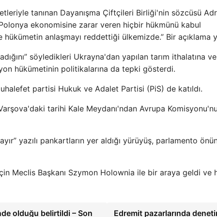
tleriyle tanınan Dayanışma Çiftçileri Birliği'nin sözcüsü Adr
n Polonya ekonomisine zarar veren hiçbir hükmünü kabul
hükümetin anlaşmayı reddettiği ülkemizde.” Bir açıklama y
ladığını” söyledikleri Ukrayna'dan yapılan tarım ithalatına ve
syon hükümetinin politikalarına da tepki gösterdi.
uhalefet partisi Hukuk ve Adalet Partisi (PiS) de katıldı.
t Varşova'daki tarihi Kale Meydanı'ndan Avrupa Komisyonu'n
ayır” yazılı pankartların yer aldığı yürüyüş, parlamento önü
 için Meclis Başkanı Szymon Holownia ile bir araya geldi ve h
inde olduğu belirtildi – Son
Edremit pazarlarında deneti