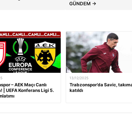
GÜNDEM →
25
13/12/2025
por – AEK Maçı Canlı
Trabzonspor’da Savic, takım
! | UEFA Konferans Ligi 5.
katıldı
nlatımı