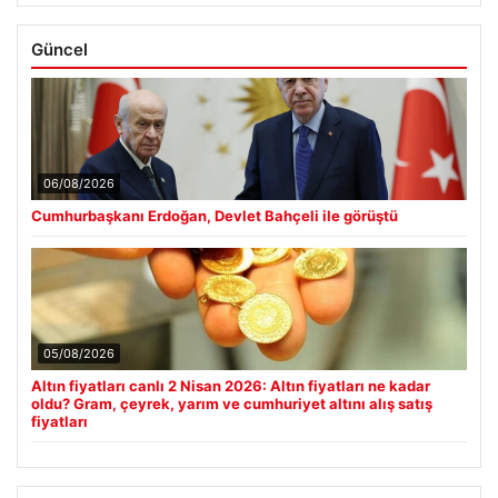
Güncel
06/08/2026
Cumhurbaşkanı Erdoğan, Devlet Bahçeli ile görüştü
05/08/2026
Altın fiyatları canlı 2 Nisan 2026: Altın fiyatları ne kadar
oldu? Gram, çeyrek, yarım ve cumhuriyet altını alış satış
fiyatları