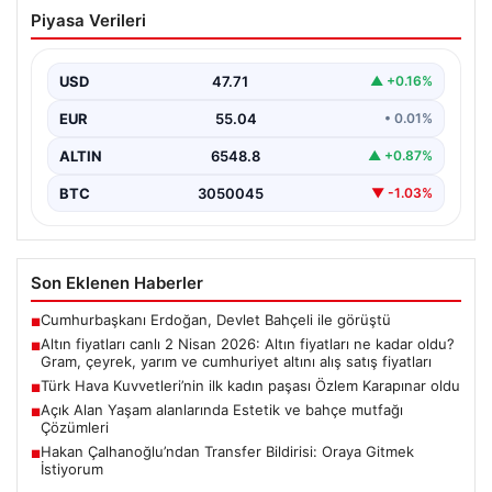
Altın fiyatları canlı 2 Nisan 2026: Altın
Piyasa Verileri
fiyatları ne kadar oldu? Gram, çeyrek,
yarım ve cumhuriyet altını alış satış
fiyatları
USD
47.71
▲ +0.16%
EUR
55.04
• 0.01%
ALTIN
6548.8
▲ +0.87%
BTC
3050045
▼ -1.03%
Son Eklenen Haberler
Cumhurbaşkanı Erdoğan, Devlet Bahçeli ile görüştü
■
Altın fiyatları canlı 2 Nisan 2026: Altın fiyatları ne kadar oldu?
■
Gram, çeyrek, yarım ve cumhuriyet altını alış satış fiyatları
Türk Hava Kuvvetleri’nin ilk kadın paşası Özlem Karapınar oldu
■
Açık Alan Yaşam alanlarında Estetik ve bahçe mutfağı
■
Çözümleri
Hakan Çalhanoğlu’ndan Transfer Bildirisi: Oraya Gitmek
■
İstiyorum