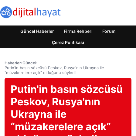
Güncel Haberler
Firma Rehberi
Forum
Çerez Politikası
Haberler
›
Güncel
›
Putin'in basın sözcüsü Peskov, Rusya'nın Ukrayna ile
“müzakerelere açık” olduğunu söyledi
Putin'in basın sözcüsü
Peskov, Rusya'nın
Ukrayna ile
“müzakerelere açık”