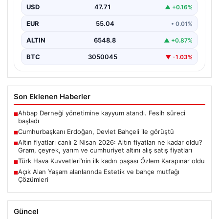
USD
47.71
▲ +0.16%
EUR
55.04
• 0.01%
ALTIN
6548.8
▲ +0.87%
BTC
3050045
▼ -1.03%
Son Eklenen Haberler
Ahbap Derneği yönetimine kayyum atandı. Fesih süreci
■
başladı
Cumhurbaşkanı Erdoğan, Devlet Bahçeli ile görüştü
■
Altın fiyatları canlı 2 Nisan 2026: Altın fiyatları ne kadar oldu?
■
Gram, çeyrek, yarım ve cumhuriyet altını alış satış fiyatları
Türk Hava Kuvvetleri’nin ilk kadın paşası Özlem Karapınar oldu
■
Açık Alan Yaşam alanlarında Estetik ve bahçe mutfağı
■
Çözümleri
Güncel