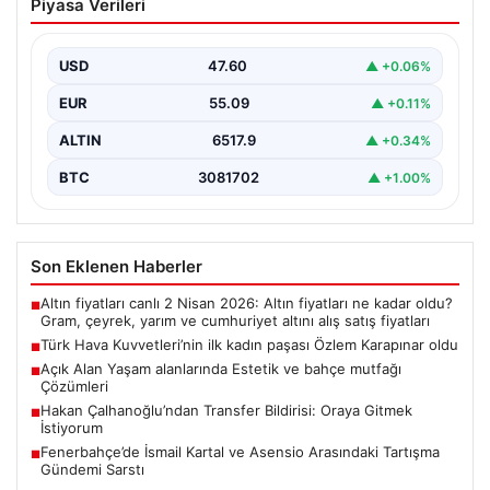
Piyasa Verileri
paşası Özlem Karapınar oldu
{ “title”: “Türk Hava Kuvvetleri’nde Tarihi Bir Adım:
Özlem Karapınar İlk Kadın Paşa Oldu”,…
USD
47.60
▲ +0.06%
EUR
55.09
▲ +0.11%
ALTIN
6517.9
▲ +0.34%
BTC
3081702
▲ +1.00%
Son Eklenen Haberler
Altın fiyatları canlı 2 Nisan 2026: Altın fiyatları ne kadar oldu?
■
Gram, çeyrek, yarım ve cumhuriyet altını alış satış fiyatları
Türk Hava Kuvvetleri’nin ilk kadın paşası Özlem Karapınar oldu
■
Açık Alan Yaşam alanlarında Estetik ve bahçe mutfağı
■
Çözümleri
Hakan Çalhanoğlu’ndan Transfer Bildirisi: Oraya Gitmek
■
İstiyorum
Fenerbahçe’de İsmail Kartal ve Asensio Arasındaki Tartışma
■
Gündemi Sarstı