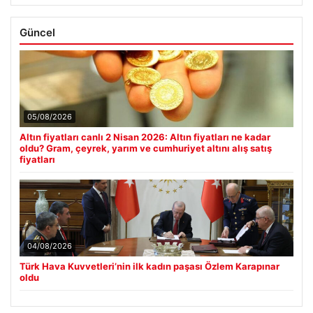
Güncel
05/08/2026
Altın fiyatları canlı 2 Nisan 2026: Altın fiyatları ne kadar
oldu? Gram, çeyrek, yarım ve cumhuriyet altını alış satış
fiyatları
04/08/2026
Türk Hava Kuvvetleri’nin ilk kadın paşası Özlem Karapınar
oldu