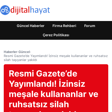
Güncel Haberler
Firma Rehberi
Forum
Çerez Politikası
Haberler
›
Güncel
›
Resmi Gazete’de Yayımlandı! İzinsiz meşale kullananlar ve ruhsatsız
silah taşıyanlar yakıldı
Resmi Gazete’de
Yayımlandı! İzinsiz
meşale kullananlar ve
ruhsatsız silah