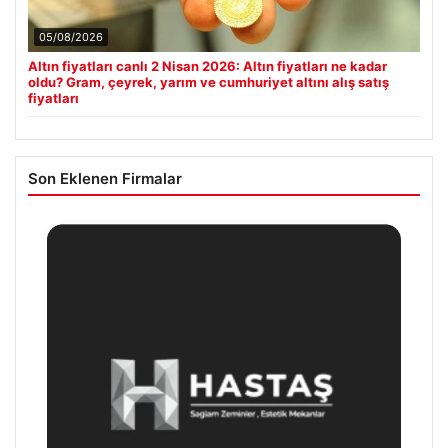
05/08/2026
Altın fiyatları canlı 2 Nisan 2026: Altın fiyatları ne kadar
oldu? Gram, çeyrek, yarım ve cumhuriyet altını alış satış
fiyatları
Son Eklenen Firmalar