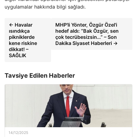
uygulamalar hakkında bilgi sağladı.
← Havalar
MHP'li Yönter, Özgür Özel'i
ısındıkça
hedef aldı: “Bak Özgür, sen
pikniklerde
çok tecrübesizsin…” – Son
kene riskine
Dakika Siyaset Haberleri →
dikkat! –
SAĞLIK
Tavsiye Edilen Haberler
14/12/2025