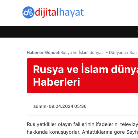
Haberler
›
Güncel
›
Rusya ve İslam dünyası – Dünyadan Son 
Rusya ve İslam düny
Haberleri
admin
•
09.04.2024 05:36
Rus yetkililer olayın faillerinin ifadelerini tele
hakkında konuşuyorlar. Anlattıklarına göre Seyful