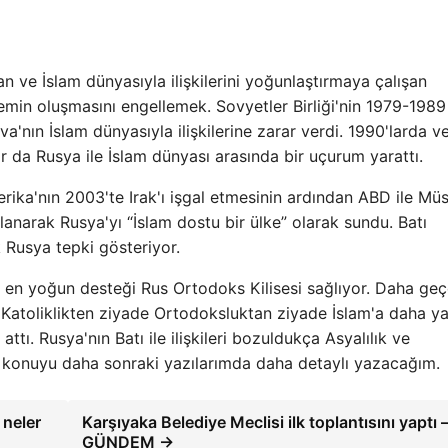
n ve İslam dünyasıyla ilişkilerini yoğunlaştırmaya çalışan
min oluşmasını engellemek. Sovyetler Birliği'nin 1979-1989 y
'nın İslam dünyasıyla ilişkilerine zarar verdi. 1990'larda v
 da Rusya ile İslam dünyası arasında bir uçurum yarattı.
rika'nın 2003'te Irak'ı işgal etmesinin ardından ABD ile Mü
anarak Rusya'yı “İslam dostu bir ülke” olarak sundu. Batı
 Rusya tepki gösteriyor.
 en yoğun desteği Rus Ortodoks Kilisesi sağlıyor. Daha geç
n Katoliklikten ziyade Ortodoksluktan ziyade İslam'a daha y
attı. Rusya'nın Batı ile ilişkileri bozuldukça Asyalılık ve
u konuyu daha sonraki yazılarımda daha detaylı yazacağım.
 neler
Karşıyaka Belediye Meclisi ilk toplantısını yaptı 
GÜNDEM →