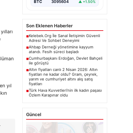
BTC
3095604
▲ +1.50%
Son Eklenen Haberler
ılları
Kelebek.Org İle Sanal İletişimin Güvenli
■
e
Adresi Ve Sohbet Deneyimi
Ahbap Derneği yönetimine kayyum
■
atandı. Fesih süreci başladı
slüman
Cumhurbaşkanı Erdoğan, Devlet Bahçeli
■
ile görüştü
Altın fiyatları canlı 2 Nisan 2026: Altın
■
fiyatları ne kadar oldu? Gram, çeyrek,
yarım ve cumhuriyet altını alış satış
fiyatları
en yıl
Türk Hava Kuvvetleri’nin ilk kadın paşası
■
akın
Özlem Karapınar oldu
Güncel
–