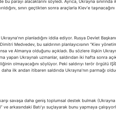
de bu parayı alacaklarını söyledi. Ayrıca, Ukrayna sınırında i
rıldığını, sınırı geçtikten sonra araçlarla Kiev'e taşınacağını
Ukrayna'nın planladığını iddia ediyor. Rusya Devlet Başkanı
imitri Medvedev, bu saldırının planlayıcısının “Kiev yönetim
ransa ve Almanya olduğunu açıkladı. Bu sözlere ilişkin Ukra
ma yapan Ukraynalı uzmanlar, saldırıdan iki hafta sonra açı
iliğinin olmayacağını söylüyor. Peki saldırıyı terör örgütü IŞİ
daha ilk andan itibaren saldırıda Ukrayna'nın parmağı old
ya karşı savaşa daha geniş toplumsal destek bulmak (Ukrayna 
 ve arkasındaki Batı'yı suçlayarak bunu yapmaya çalışıyorla