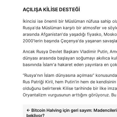
AÇILIŞA KİLİSE DESTEĞİ
İkincisi ise önemli bir Müslüman nüfusa sahip ola
Rusya'da Müslüman karşıtı bir atmosfer ve söyle
arasında Afganistan'da yaşadığı fiyasko, Moskova
2000'lerin başında Çeçenya'da yaşanan savaşlar
Ancak Rusya Devlet Başkanı Vladimir Putin, Ame
dünyası arasında başlayan soğumayı akıllıca kull
basınında İslam'a hakaret eden yayınlara en çok
“Rusya'nın İslam dünyasına açılması” konusunda
Rus Patriği Kiril, hem Putin'in hem de kendisini
olduğunu belirterek Kilise tarihinde bir ilke imza 
Oryantalizm vurgusunun arttığını görüyoruz. B
← Bitcoin Halving için geri sayım: Madencileri
bekliyor?