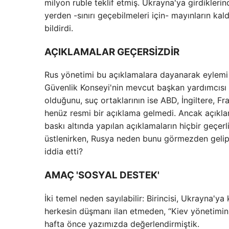
milyon ruble teklif etmiş. Ukrayna'ya girdiklerin
yerden -sınırı geçebilmeleri için- mayınların kaldı
bildirdi.
AÇIKLAMALAR GEÇERSİZDİR
Rus yönetimi bu açıklamalara dayanarak eylemi 
Güvenlik Konseyi'nin mevcut başkan yardımcısı D
olduğunu, suç ortaklarının ise ABD, İngiltere, F
henüz resmi bir açıklama gelmedi. Ancak açıkla
baskı altında yapılan açıklamaların hiçbir geçerl
üstlenirken, Rusya neden bunu görmezden gelip 
iddia etti?
AMAÇ 'SOSYAL DESTEK'
İki temel neden sayılabilir: Birincisi, Ukrayna'
herkesin düşmanı ilan etmeden, “Kiev yönetimini”
hafta önce yazımızda değerlendirmiştik.