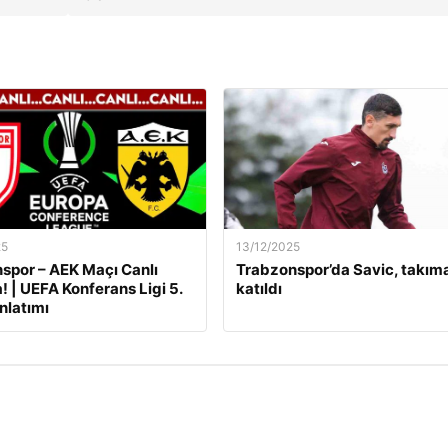
25
13/12/2025
por – AEK Maçı Canlı
Trabzonspor’da Savic, takım
! | UEFA Konferans Ligi 5.
katıldı
nlatımı