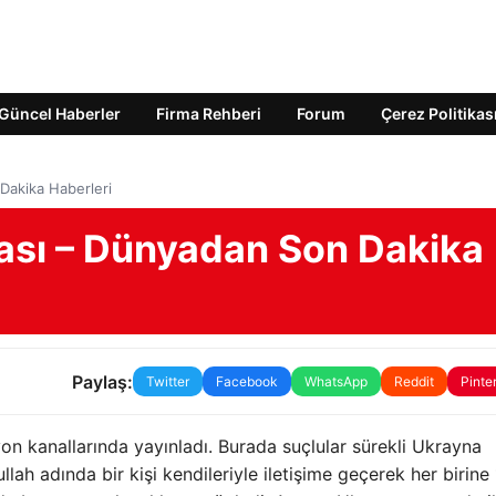
Güncel Haberler
Firma Rehberi
Forum
Çerez Politikas
Dakika Haberleri
ası – Dünyadan Son Dakika
Paylaş:
Twitter
Facebook
WhatsApp
Reddit
Pinte
vizyon kanallarında yayınladı. Burada suçlular sürekli Ukrayna
lah adında bir kişi kendileriyle iletişime geçerek her birine 