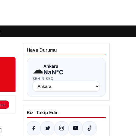
ı
Hava Durumu
☁
Ankara
NaN°C
ŞEHIR SEÇ
rest
Bizi Takip Edin
1