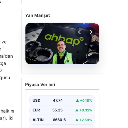
ki
Yan Manşet
 ve
i”
yna'dan
kça
D
07.08.2026
uğunu
Ahbap Derneği
Piyasa Verileri
yönetimine kayyum
atandı. Fesih süreci
başladı
USD
47.74
▲ +0.18%
EUR
55.25
▲ +0.32%
halkını
r). İki
ALTIN
6660.6
▲ +2.59%