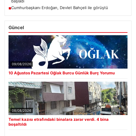
başladı
Cumhurbaşkanı Erdoğan, Devlet Bahçeli ile görüştü
■
Güncel
09/08/2026
10 Ağustos Pazartesi Oğlak Burcu Günlük Burç Yorumu
08/08/2026
Temel kazısı etrafındaki binalara zarar verdi. 4 bina
boşaltıldı