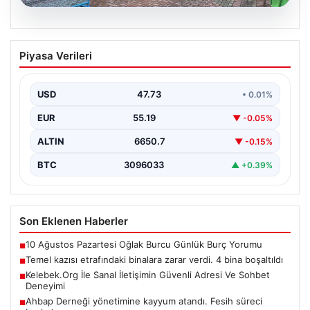
08.08.2026
Temel kazısı etrafındaki binalara zarar
Piyasa Verileri
verdi. 4 bina boşaltıldı
USD
47.73
• 0.01%
EUR
55.19
▼ -0.05%
ALTIN
6650.7
▼ -0.15%
BTC
3096033
▲ +0.39%
Son Eklenen Haberler
10 Ağustos Pazartesi Oğlak Burcu Günlük Burç Yorumu
■
Temel kazısı etrafındaki binalara zarar verdi. 4 bina boşaltıldı
■
Kelebek.Org İle Sanal İletişimin Güvenli Adresi Ve Sohbet
■
Deneyimi
Ahbap Derneği yönetimine kayyum atandı. Fesih süreci
■