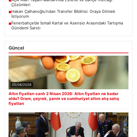
■
Çözümleri
Hakan Çalhanoğlu’ndan Transfer Bildirisi: Oraya Gitmek
■
İstiyorum
Fenerbahçe’de İsmail Kartal ve Asensio Arasındaki Tartışma
■
Gündemi Sarstı
Güncel
05/08/2026
Altın fiyatları canlı 2 Nisan 2026: Altın fiyatları ne kadar
oldu? Gram, çeyrek, yarım ve cumhuriyet altını alış satış
fiyatları