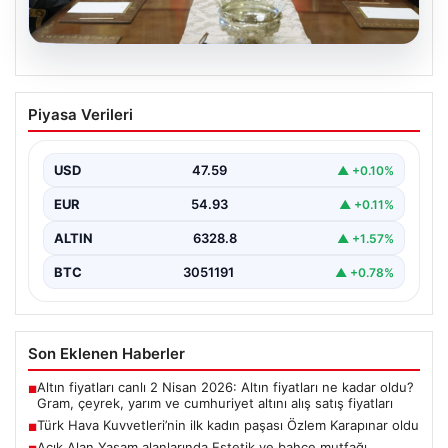
04.08.2026
Türk Hava Kuvvetleri’nin ilk kadın
Piyasa Verileri
paşası Özlem Karapınar oldu
{ “title”: “Türk Hava Kuvvetleri’nde Tarihi Bir Adım:
Özlem Karapınar İlk Kadın Paşa Oldu”,…
USD
47.59
▲ +0.10%
EUR
54.93
▲ +0.11%
ALTIN
6328.8
▲ +1.57%
BTC
3051191
▲ +0.78%
Son Eklenen Haberler
Altın fiyatları canlı 2 Nisan 2026: Altın fiyatları ne kadar oldu?
■
Gram, çeyrek, yarım ve cumhuriyet altını alış satış fiyatları
Türk Hava Kuvvetleri’nin ilk kadın paşası Özlem Karapınar oldu
■
Açık Alan Yaşam alanlarında Estetik ve bahçe mutfağı