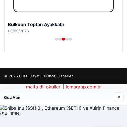
Bulkoon Toptan Ayakkabı
03/05/2026
© 2026 Dijital Hayat – Güncel Haberler
malta dil okulları
|
lemagrup.com.tr
io
rdhub
×
Göz Atın