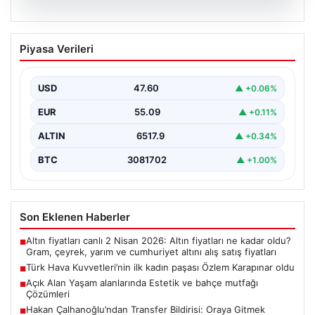
03.08.2026
Hakan Çalhanoğlu’ndan Transfer
Piyasa Verileri
Bildirisi: Oraya Gitmek İstiyorum
Türk futbolunun önemli figürlerinden Hakan
Çalhanoğlu, transfer sürecinde yeni bir döneme işaret
USD
47.60
▲ +0.06%
etti. Fenerbahçe’nin…
EUR
55.09
▲ +0.11%
ALTIN
6517.9
▲ +0.34%
BTC
3081702
▲ +1.00%
Son Eklenen Haberler
Altın fiyatları canlı 2 Nisan 2026: Altın fiyatları ne kadar oldu?
■
Gram, çeyrek, yarım ve cumhuriyet altını alış satış fiyatları
Türk Hava Kuvvetleri’nin ilk kadın paşası Özlem Karapınar oldu
■
Açık Alan Yaşam alanlarında Estetik ve bahçe mutfağı
■
Çözümleri
Hakan Çalhanoğlu’ndan Transfer Bildirisi: Oraya Gitmek
■