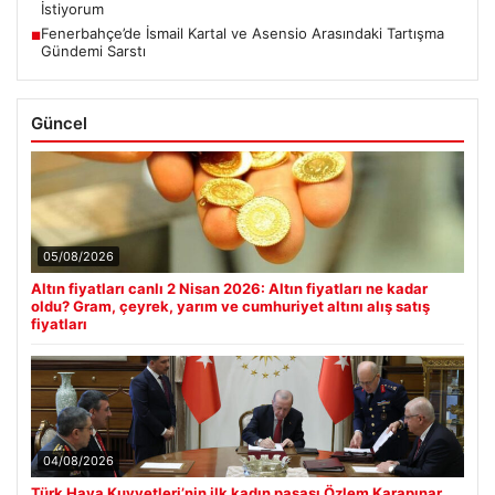
İstiyorum
Fenerbahçe’de İsmail Kartal ve Asensio Arasındaki Tartışma
■
Gündemi Sarstı
Güncel
05/08/2026
Altın fiyatları canlı 2 Nisan 2026: Altın fiyatları ne kadar
oldu? Gram, çeyrek, yarım ve cumhuriyet altını alış satış
fiyatları
04/08/2026
Türk Hava Kuvvetleri’nin ilk kadın paşası Özlem Karapınar