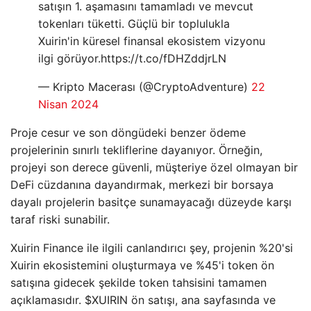
satışın 1. aşamasını tamamladı ve mevcut
tokenları tüketti. Güçlü bir toplulukla
Xuirin'in küresel finansal ekosistem vizyonu
ilgi görüyor.https://t.co/fDHZddjrLN
— Kripto Macerası (@CryptoAdventure)
22
Nisan 2024
Proje cesur ve son döngüdeki benzer ödeme
projelerinin sınırlı tekliflerine dayanıyor. Örneğin,
projeyi son derece güvenli, müşteriye özel olmayan bir
DeFi cüzdanına dayandırmak, merkezi bir borsaya
dayalı projelerin basitçe sunamayacağı düzeyde karşı
taraf riski sunabilir.
Xuirin Finance ile ilgili canlandırıcı şey, projenin %20'si
Xuirin ekosistemini oluşturmaya ve %45'i token ön
satışına gidecek şekilde token tahsisini tamamen
açıklamasıdır. $XUIRIN ön satışı, ana sayfasında ve