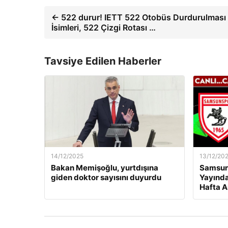
← 522 durur! IETT 522 Otobüs Durdurulması
İsimleri, 522 Çizgi Rotası …
Tavsiye Edilen Haberler
14/12/2025
13/12/20
Bakan Memişoğlu, yurtdışına
Samsuns
giden doktor sayısını duyurdu
Yayında
Hafta A