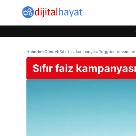
Haberler
›
Güncel
›
Sıfır faiz kampanyası Togg’dan devam ed
Sıfır faiz kampanya