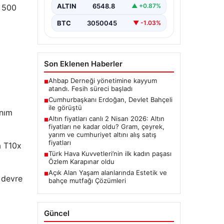
ALTIN
6548.8
▲ +0.87%
, 500
BTC
3050045
▼ -1.03%
Son Eklenen Haberler
Ahbap Derneği yönetimine kayyum
■
atandı. Fesih süreci başladı
Cumhurbaşkanı Erdoğan, Devlet Bahçeli
■
ile görüştü
anım
Altın fiyatları canlı 2 Nisan 2026: Altın
■
fiyatları ne kadar oldu? Gram, çeyrek,
yarım ve cumhuriyet altını alış satış
fiyatları
a T10x
Türk Hava Kuvvetleri’nin ilk kadın paşası
■
Özlem Karapınar oldu
Açık Alan Yaşam alanlarında Estetik ve
■
k devre
bahçe mutfağı Çözümleri
Güncel