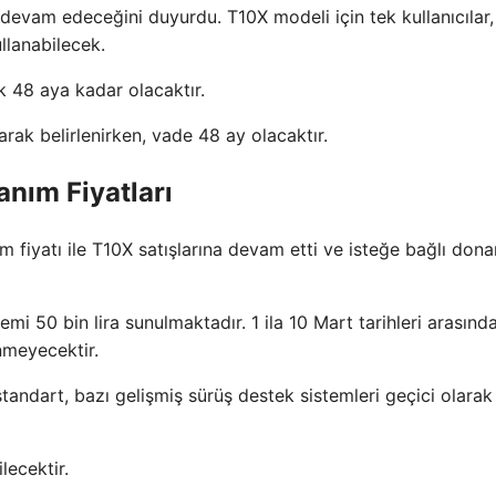
 devam edeceğini duyurdu. T10X modeli için tek kullanıcılar
ullanabilecek.
k 48 aya kadar olacaktır.
 olarak belirlenirken, vade 48 ay olacaktır.
nım Fiyatları
m fiyatı ile T10X satışlarına devam etti ve isteğe bağlı don
mi 50 bin lira sunulmaktadır. 1 ila 10 Mart tarihleri ​​arasınd
enmeyecektir.
standart, bazı gelişmiş sürüş destek sistemleri geçici olara
lecektir.