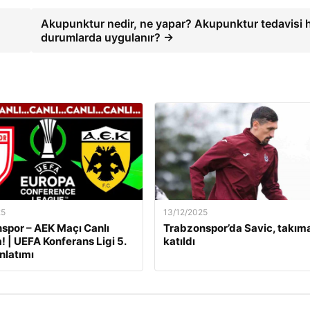
Akupunktur nedir, ne yapar? Akupunktur tedavisi 
durumlarda uygulanır? →
25
13/12/2025
por – AEK Maçı Canlı
Trabzonspor’da Savic, takım
! | UEFA Konferans Ligi 5.
katıldı
nlatımı