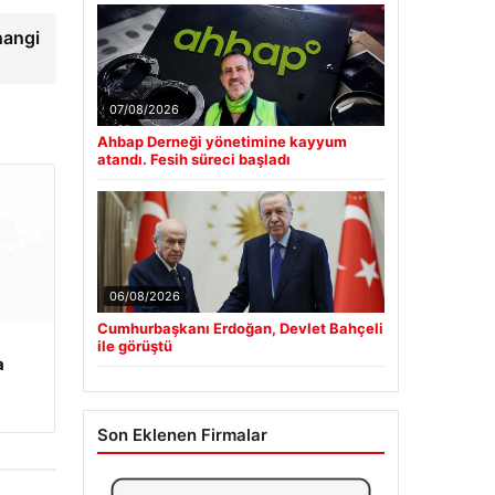
hangi
07/08/2026
Ahbap Derneği yönetimine kayyum
atandı. Fesih süreci başladı
06/08/2026
Cumhurbaşkanı Erdoğan, Devlet Bahçeli
ile görüştü
a
Son Eklenen Firmalar