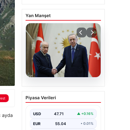
Yan Manşet
06.08.2026
Cumhurbaşkanı
Piyasa Verileri
rest
Erdoğan, Devlet Bahçeli
ile görüştü
USD
47.71
▲ +0.16%
ç ayda
EUR
55.04
• 0.01%