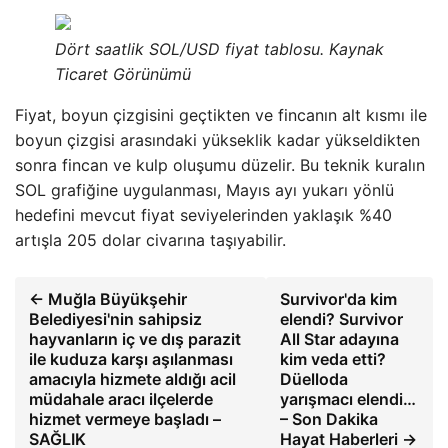
Dört saatlik SOL/USD fiyat tablosu. Kaynak
Ticaret Görünümü
Fiyat, boyun çizgisini geçtikten ve fincanın alt kısmı ile
boyun çizgisi arasındaki yükseklik kadar yükseldikten
sonra fincan ve kulp oluşumu düzelir. Bu teknik kuralın
SOL grafiğine uygulanması, Mayıs ayı yukarı yönlü
hedefini mevcut fiyat seviyelerinden yaklaşık %40
artışla 205 dolar civarına taşıyabilir.
← Muğla Büyükşehir
Survivor'da kim
Belediyesi'nin sahipsiz
elendi? Survivor
hayvanların iç ve dış parazit
All Star adayına
ile kuduza karşı aşılanması
kim veda etti?
amacıyla hizmete aldığı acil
Düelloda
müdahale aracı ilçelerde
yarışmacı elendi…
hizmet vermeye başladı –
– Son Dakika
SAĞLIK
Hayat Haberleri →