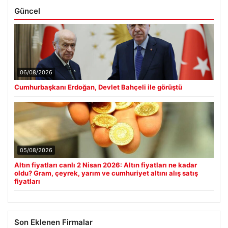
Güncel
06/08/2026
Cumhurbaşkanı Erdoğan, Devlet Bahçeli ile görüştü
05/08/2026
Altın fiyatları canlı 2 Nisan 2026: Altın fiyatları ne kadar
oldu? Gram, çeyrek, yarım ve cumhuriyet altını alış satış
fiyatları
Son Eklenen Firmalar