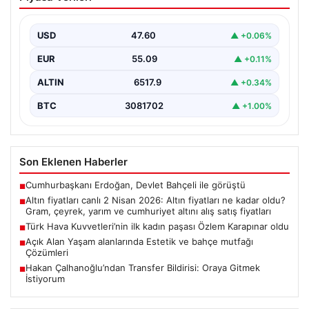
fiyatları ne kadar oldu? Gram, çeyrek,
yarım ve cumhuriyet altını alış satış
fiyatları
USD
47.60
▲ +0.06%
EUR
55.09
▲ +0.11%
ALTIN
6517.9
▲ +0.34%
BTC
3081702
▲ +1.00%
Son Eklenen Haberler
Cumhurbaşkanı Erdoğan, Devlet Bahçeli ile görüştü
■
Altın fiyatları canlı 2 Nisan 2026: Altın fiyatları ne kadar oldu?
■
Gram, çeyrek, yarım ve cumhuriyet altını alış satış fiyatları
Türk Hava Kuvvetleri’nin ilk kadın paşası Özlem Karapınar oldu
■
Açık Alan Yaşam alanlarında Estetik ve bahçe mutfağı
■
Çözümleri
Hakan Çalhanoğlu’ndan Transfer Bildirisi: Oraya Gitmek
■
İstiyorum