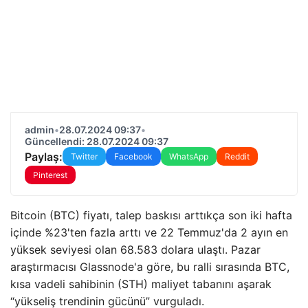
admin
•
28.07.2024 09:37
•
Güncellendi: 28.07.2024 09:37
Paylaş:
Twitter
Facebook
WhatsApp
Reddit
Pinterest
Bitcoin (BTC) fiyatı, talep baskısı arttıkça son iki hafta
içinde %23'ten fazla arttı ve 22 Temmuz'da 2 ayın en
yüksek seviyesi olan 68.583 dolara ulaştı. Pazar
araştırmacısı Glassnode'a göre, bu ralli sırasında BTC,
kısa vadeli sahibinin (STH) maliyet tabanını aşarak
“yükseliş trendinin gücünü” vurguladı.