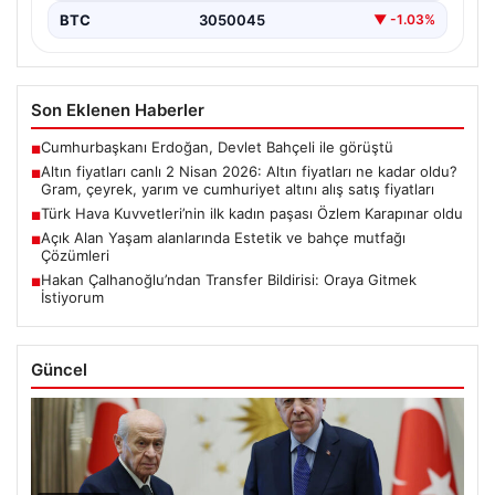
BTC
3050045
▼ -1.03%
Son Eklenen Haberler
Cumhurbaşkanı Erdoğan, Devlet Bahçeli ile görüştü
■
Altın fiyatları canlı 2 Nisan 2026: Altın fiyatları ne kadar oldu?
■
Gram, çeyrek, yarım ve cumhuriyet altını alış satış fiyatları
Türk Hava Kuvvetleri’nin ilk kadın paşası Özlem Karapınar oldu
■
Açık Alan Yaşam alanlarında Estetik ve bahçe mutfağı
■
Çözümleri
Hakan Çalhanoğlu’ndan Transfer Bildirisi: Oraya Gitmek
■
İstiyorum
Güncel