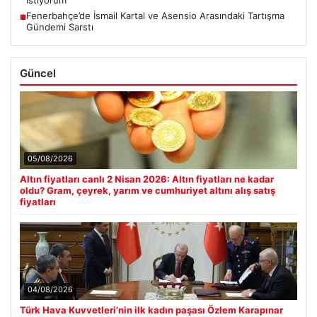
Fenerbahçe’de İsmail Kartal ve Asensio Arasındaki Tartışma
■
Gündemi Sarstı
Güncel
05/08/2026
Altın fiyatları canlı 2 Nisan 2026: Altın fiyatları ne kadar
oldu? Gram, çeyrek, yarım ve cumhuriyet altını alış satış
fiyatları
04/08/2026
Türk Hava Kuvvetleri’nin ilk kadın paşası Özlem Karapınar