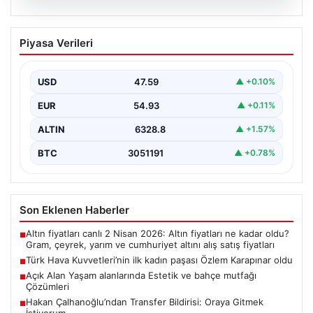
04.08.2026
Türk Hava Kuvvetleri’nin ilk kadın
Piyasa Verileri
paşası Özlem Karapınar oldu
{ “title”: “Türk Hava Kuvvetleri’nde Tarihi Bir Adım:
Özlem Karapınar İlk Kadın Paşa Oldu”,…
USD
47.59
▲ +0.10%
EUR
54.93
▲ +0.11%
ALTIN
6328.8
▲ +1.57%
BTC
3051191
▲ +0.78%
Son Eklenen Haberler
Altın fiyatları canlı 2 Nisan 2026: Altın fiyatları ne kadar oldu?
■
Gram, çeyrek, yarım ve cumhuriyet altını alış satış fiyatları
Türk Hava Kuvvetleri’nin ilk kadın paşası Özlem Karapınar oldu
■
Açık Alan Yaşam alanlarında Estetik ve bahçe mutfağı
■
Çözümleri
Hakan Çalhanoğlu’ndan Transfer Bildirisi: Oraya Gitmek
■
İstiyorum