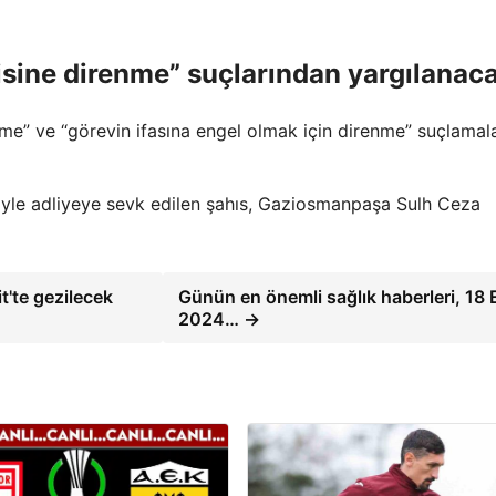
isine direnme” suçlarından yargılanac
me” ve “görevin ifasına engel olmak için direnme” suçlamala
iyle adliyeye sevk edilen şahıs, Gaziosmanpaşa Sulh Ceza
it'te gezilecek
Günün en önemli sağlık haberleri, 18 
2024… →