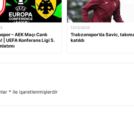
25
13/12/2025
por – AEK Maçı Canlı
Trabzonspor’da Savic, takım
! | UEFA Konferans Ligi 5.
katıldı
nlatımı
nlar
*
ile işaretlenmişlerdir