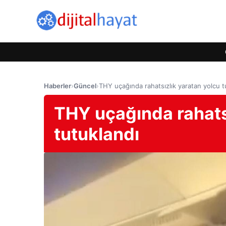
Haberler
›
Güncel
›
THY uçağında rahatsızlık yaratan yolcu t
THY uçağında rahats
tutuklandı