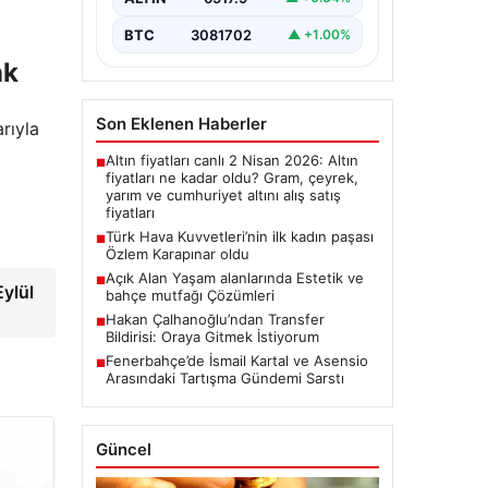
BTC
3081702
▲ +1.00%
ak
Son Eklenen Haberler
rıyla
Altın fiyatları canlı 2 Nisan 2026: Altın
■
fiyatları ne kadar oldu? Gram, çeyrek,
yarım ve cumhuriyet altını alış satış
fiyatları
Türk Hava Kuvvetleri’nin ilk kadın paşası
■
Özlem Karapınar oldu
Açık Alan Yaşam alanlarında Estetik ve
■
Eylül
bahçe mutfağı Çözümleri
Hakan Çalhanoğlu’ndan Transfer
■
Bildirisi: Oraya Gitmek İstiyorum
Fenerbahçe’de İsmail Kartal ve Asensio
■
Arasındaki Tartışma Gündemi Sarstı
Güncel