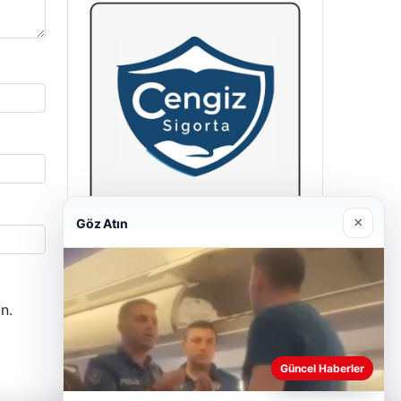
×
Göz Atın
Hastaş Beton
26/05/2026
n.
Güncel Haberler