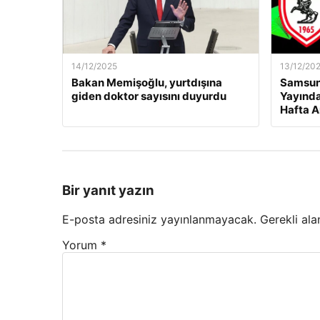
14/12/2025
13/12/20
Bakan Memişoğlu, yurtdışına
Samsuns
giden doktor sayısını duyurdu
Yayında
Hafta A
Bir yanıt yazın
E-posta adresiniz yayınlanmayacak.
Gerekli ala
Yorum
*