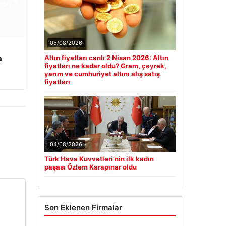
05/08/2026
Altın fiyatları canlı 2 Nisan 2026: Altın
a
fiyatları ne kadar oldu? Gram, çeyrek,
yarım ve cumhuriyet altını alış satış
fiyatları
04/08/2026
Türk Hava Kuvvetleri’nin ilk kadın
paşası Özlem Karapınar oldu
Son Eklenen Firmalar