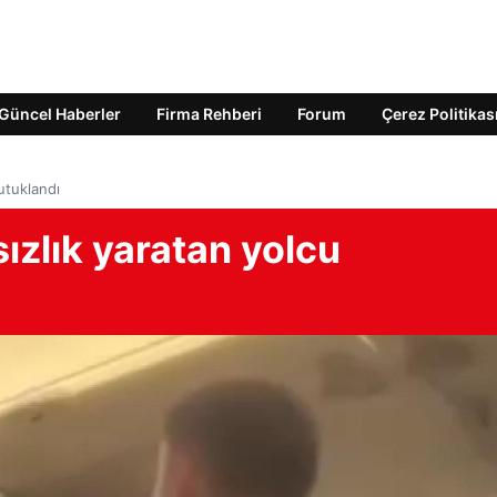
Güncel Haberler
Firma Rehberi
Forum
Çerez Politikas
utuklandı
ızlık yaratan yolcu