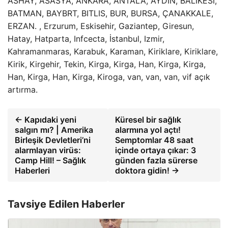
ASHAY, ASASYA, ANKARA, ANTALA, AYDIN, BALIKESI,
BATMAN, BAYBRT, BITLIS, BUR, BURSA, ÇANAKKALE,
ERZAN. , Erzurum, Eskisehir, Gaziantep, Giresun,
Hatay, Hatparta, Infcecta, İstanbul, Izmir,
Kahramanmaras, Karabuk, Karaman, Kiriklare, Kiriklare,
Kirik, Kirgehir, Tekin, Kirga, Kirga, Han, Kirga, Kirga,
Han, Kirga, Han, Kirga, Kiroga, van, van, van, vif açık
artırma.
← Kapıdaki yeni
Küresel bir sağlık
salgın mı? | Amerika
alarmına yol açtı!
Birleşik Devletleri’ni
Semptomlar 48 saat
alarmlayan virüs:
içinde ortaya çıkar: 3
Camp Hill! – Sağlık
günden fazla sürerse
Haberleri
doktora gidin! →
Tavsiye Edilen Haberler