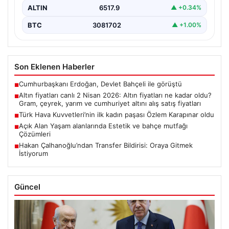
ALTIN
6517.9
▲ +0.34%
BTC
3081702
▲ +1.00%
Son Eklenen Haberler
Cumhurbaşkanı Erdoğan, Devlet Bahçeli ile görüştü
■
Altın fiyatları canlı 2 Nisan 2026: Altın fiyatları ne kadar oldu?
■
Gram, çeyrek, yarım ve cumhuriyet altını alış satış fiyatları
Türk Hava Kuvvetleri’nin ilk kadın paşası Özlem Karapınar oldu
■
Açık Alan Yaşam alanlarında Estetik ve bahçe mutfağı
■
Çözümleri
Hakan Çalhanoğlu’ndan Transfer Bildirisi: Oraya Gitmek
■
İstiyorum
Güncel