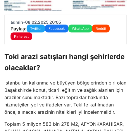
admin
•
08.02.2025 20:05
Paylaş:
Twitter
Facebook
WhatsApp
Reddit
Pinterest
Toki arazi satışları hangi şehirlerde
olacaklar?
İstanbul’un kalkınma ve büyüyen bölgelerinden biri olan
Başakshir’de konut, ticari, eğitim ve sağlık alanları için
araziler sunulmaktadır. Bazı topraklar hakkında
hizmetçiler, yol ve ifadeler var. Teklife katılmadan
önce, alınacak arazinin nitelikleri iyi incelenmelidir.
Toplam 5 milyon 583 bin 278 M2, AFYONKARAHISAR,