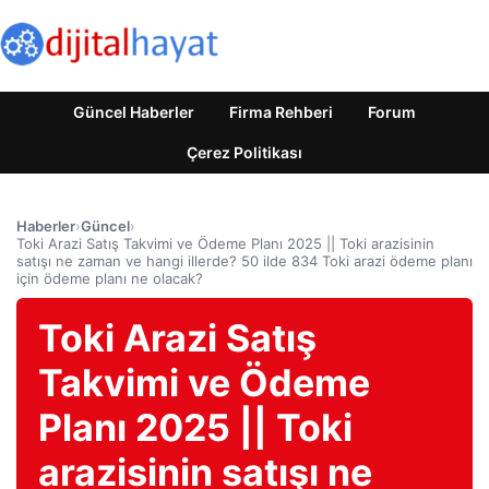
Güncel Haberler
Firma Rehberi
Forum
Çerez Politikası
Haberler
›
Güncel
›
Toki Arazi Satış Takvimi ve Ödeme Planı 2025 || Toki arazisinin
satışı ne zaman ve hangi illerde? 50 ilde 834 Toki arazi ödeme planı
için ödeme planı ne olacak?
Toki Arazi Satış
Takvimi ve Ödeme
Planı 2025 || Toki
arazisinin satışı ne