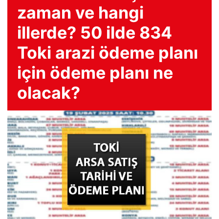
zaman ve hangi
illerde? 50 ilde 834
Toki arazi ödeme planı
için ödeme planı ne
olacak?