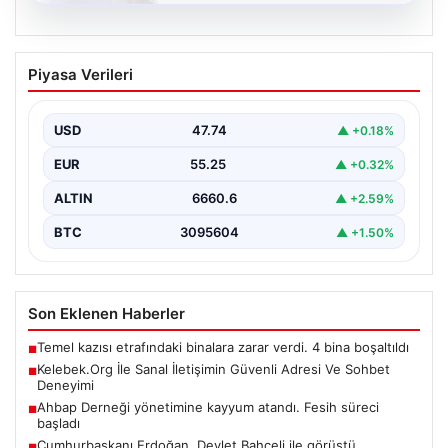
08.08.2026
Kelebek.Org İle Sanal İletişimin Güvenli
Piyasa Verileri
Adresi Ve Sohbet Deneyimi
Dijital çağında bireylerin güvenli bir şekilde irtibat
sağlaması kritik bir önem taşımaktadır. Güncel olarak…
USD
47.74
▲ +0.18%
EUR
55.25
▲ +0.32%
ALTIN
6660.6
▲ +2.59%
BTC
3095604
▲ +1.50%
Son Eklenen Haberler
Temel kazısı etrafındaki binalara zarar verdi. 4 bina boşaltıldı
■
Kelebek.Org İle Sanal İletişimin Güvenli Adresi Ve Sohbet
■
Deneyimi
Ahbap Derneği yönetimine kayyum atandı. Fesih süreci
■
başladı
Cumhurbaşkanı Erdoğan, Devlet Bahçeli ile görüştü
■