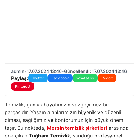
admin
•
17.07.2024 13:46
•
Güncellendi: 17.07.2024 13:46
Paylaş:
Twitter
Facebook
WhatsApp
Reddit
Pinterest
Temizlik, günlük hayatımızın vazgeçilmez bir
parçasıdır. Yaşam alanlarımızın hijyenik ve düzenli
olması, sağlığımız ve konforumuz için büyük önem
taşır. Bu noktada,
Mersin temizlik şirketleri
arasında
öne çıkan
Tuğbam Temizlik
, sunduğu profesyonel