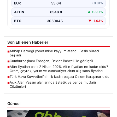
EUR
55.04
• 0.01%
ALTIN
6548.8
▲ +0.87%
BTC
3050045
▼ -1.03%
Son Eklenen Haberler
Ahbap Derneği yönetimine kayyum atandı. Fesih süreci
■
başladı
Cumhurbaşkanı Erdoğan, Devlet Bahçeli ile görüştü
■
Altın fiyatları canlı 2 Nisan 2026: Altın fiyatları ne kadar oldu?
■
Gram, çeyrek, yarım ve cumhuriyet altını alış satış fiyatları
Türk Hava Kuvvetleri’nin ilk kadın paşası Özlem Karapınar oldu
■
Açık Alan Yaşam alanlarında Estetik ve bahçe mutfağı
■
Çözümleri
Güncel