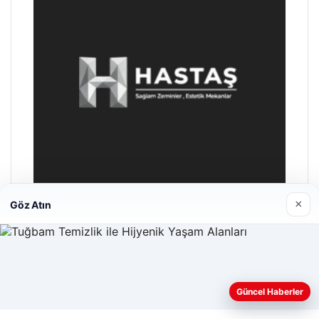
×
Göz Atın
Hastaş Beton
26/05/2026
Web sitemizi nasıl kullandığınızı daha iyi anlayabilmek,
Güncel Haberler
deneyiminizi kişiselleştirmek ve geliştirmek amacıyla çerezler
kullanıyoruz.
Çerez Politikamız