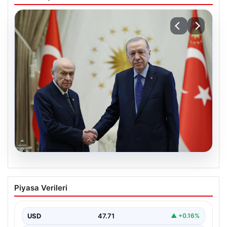
06.08.2026
Cumhurbaşkanı Erdoğan, Devlet
Piyasa Verileri
Bahçeli ile görüştü
USD
47.71
▲ +0.16%