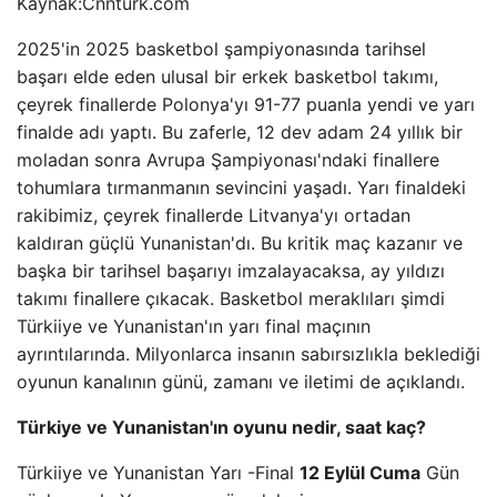
Kaynak:
Cnnturk.com
2025'in 2025 basketbol şampiyonasında tarihsel
başarı elde eden ulusal bir erkek basketbol takımı,
çeyrek finallerde Polonya'yı 91-77 puanla yendi ve yarı
finalde adı yaptı. Bu zaferle, 12 dev adam 24 yıllık bir
moladan sonra Avrupa Şampiyonası'ndaki finallere
tohumlara tırmanmanın sevincini yaşadı. Yarı finaldeki
rakibimiz, çeyrek finallerde Litvanya'yı ortadan
kaldıran güçlü Yunanistan'dı. Bu kritik maç kazanır ve
başka bir tarihsel başarıyı imzalayacaksa, ay yıldızı
takımı finallere çıkacak. Basketbol meraklıları şimdi
Türkiiye ve Yunanistan'ın yarı final maçının
ayrıntılarında. Milyonlarca insanın sabırsızlıkla beklediği
oyunun kanalının günü, zamanı ve iletimi de açıklandı.
Türkiye ve Yunanistan'ın oyunu nedir, saat kaç?
Türkiiye ve Yunanistan Yarı -Final
12 Eylül Cuma
Gün