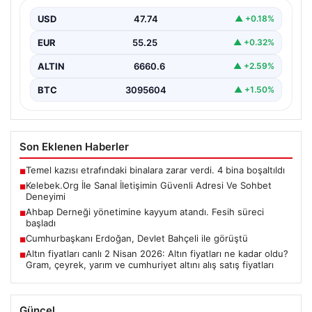
Dijital çağında bireylerin güvenli bir şekilde irtibat
sağlaması kritik bir önem taşımaktadır. Güncel olarak…
USD
47.74
▲ +0.18%
EUR
55.25
▲ +0.32%
ALTIN
6660.6
▲ +2.59%
BTC
3095604
▲ +1.50%
Son Eklenen Haberler
Temel kazısı etrafındaki binalara zarar verdi. 4 bina boşaltıldı
■
Kelebek.Org İle Sanal İletişimin Güvenli Adresi Ve Sohbet
■
Deneyimi
Ahbap Derneği yönetimine kayyum atandı. Fesih süreci
■
başladı
Cumhurbaşkanı Erdoğan, Devlet Bahçeli ile görüştü
■
Altın fiyatları canlı 2 Nisan 2026: Altın fiyatları ne kadar oldu?
■
Gram, çeyrek, yarım ve cumhuriyet altını alış satış fiyatları
Güncel