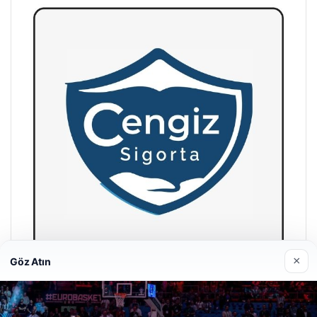
×
Göz Atın
Hastaş Beton
26/05/2026